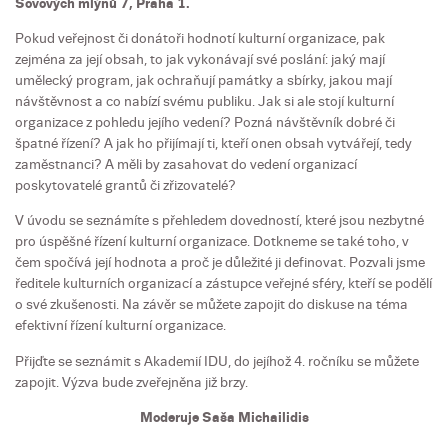
Sovových mlýnů 7, Praha 1.
Pokud veřejnost či donátoři hodnotí kulturní organizace, pak
zejména za její obsah, to jak vykonávají své poslání: jaký mají
umělecký program, jak ochraňují památky a sbírky, jakou mají
návštěvnost a co nabízí svému publiku. Jak si ale stojí kulturní
organizace z pohledu jejího vedení? Pozná návštěvník dobré či
špatné řízení? A jak ho přijímají ti, kteří onen obsah vytvářejí, tedy
zaměstnanci? A měli by zasahovat do vedení organizací
poskytovatelé grantů či zřizovatelé?
V úvodu se seznámíte s přehledem dovedností, které jsou nezbytné
pro úspěšné řízení kulturní organizace. Dotkneme se také toho, v
čem spočívá její hodnota a proč je důležité ji definovat. Pozvali jsme
ředitele kulturních organizací a zástupce veřejné sféry, kteří se podělí
o své zkušenosti. Na závěr se můžete zapojit do diskuse na téma
efektivní řízení kulturní organizace.
Přijďte se seznámit s Akademií IDU, do jejíhož 4. ročníku se můžete
zapojit. Výzva bude zveřejněna již brzy.
Moderuje Saša Michailidis