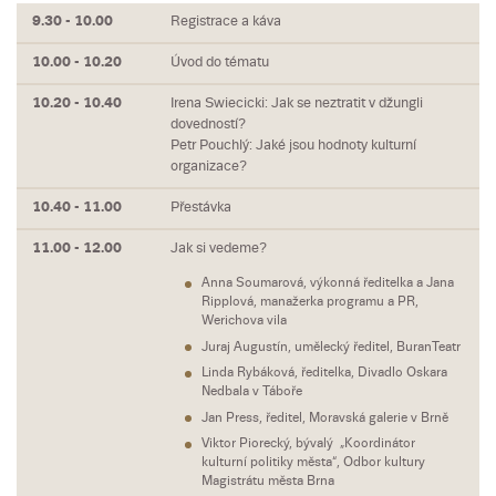
9.30 - 10.00
Registrace a káva
10.00 - 10.20
Úvod do tématu
10.20 - 10.40
Irena Swiecicki: Jak se neztratit v džungli
dovedností?
Petr Pouchlý: Jaké jsou hodnoty kulturní
organizace?
10.40 - 11.00
Přestávka
11.00 - 12.00
Jak si vedeme?
Anna Soumarová, výkonná ředitelka a Jana
Ripplová, manažerka programu a PR,
Werichova vila
Juraj Augustín, umělecký ředitel, BuranTeatr
Linda Rybáková, ředitelka, Divadlo Oskara
Nedbala v Táboře
Jan Press, ředitel, Moravská galerie v Brně
Viktor Piorecký, bývalý „Koordinátor
kulturní politiky města“, Odbor kultury
Magistrátu města Brna