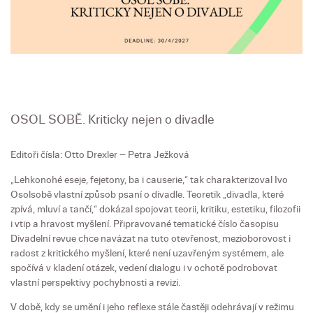
OSOL SOBĚ. Kriticky nejen o divadle
Editoři čísla: Otto Drexler – Petra Ježková
„Lehkonohé eseje, fejetony, ba i causerie,“ tak charakterizoval Ivo
Osolsobě vlastní způsob psaní o divadle. Teoretik „divadla, které
zpívá, mluví a tančí,“ dokázal spojovat teorii, kritiku, estetiku, filozofii
i vtip a hravost myšlení. Připravované tematické číslo časopisu
Divadelní revue chce navázat na tuto otevřenost, mezioborovost i
radost z kritického myšlení, které není uzavřeným systémem, ale
spočívá v kladení otázek, vedení dialogu i v ochotě podrobovat
vlastní perspektivy pochybnosti a revizi.
V době, kdy se umění i jeho reflexe stále častěji odehrávají v režimu