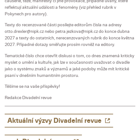
causerie, teze, manifesty či jiné provokace, případně úvahy, které
reflektují aktuální události a fenomény (viz přehled rubrik v
Pokynech pro autory).
Texty do recenzované části posílejte editorům čísla na adresy
otto.drexler@nipk.cz nebo petra.jezkova@nipk.cz do konce dubna
2027 a texty do ostatních, nerecenzovaných rubrik do konce května
2027. Případné dotazy směřujte prosím rovněž na editory.
Tematické číslo chce otevřít diskusi o tom, co dnes znamená kriticky
myslet o umění a kultuře, jak lze v současnosti uvažovat o divadle
jako o systému znaků a významů a jaké podoby může mít kritické
psaní v dnešním humanitním prostoru.
Těšíme se na vaše příspěvky!
Redakce Divadelní revue
Aktuální výzvy Divadelní revue