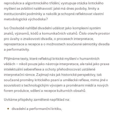
reprodukce a algoritmického třídění, vystupuje otázka kritického
myšlení se zvláštní naléhavostí: jaké má dnes podoby, limity a
institucionální podmínky a nakolik je schopné reflektovat vlastní
metodologická východiska?
Ivo Osolsobě nahlížel divadelní událost jako komplexní systém
znaků, významů, kódů a komunikačních vztahů. Číslo otevře prostor
pro úvahy o znakovosti divadla, o procesech interpretace,
reprezentace a recepce a o možnostech současné sémiotiky divadla
a performativity.
Přijímáme texty, které reflektují kritické myšlení v humanitních
vědách – nikoli pouze jako nástroje interpretace, ale také jako praxe
intelektuální sebereflexe a ochoty přehodnocovat ustálené
interpretační rámce. Zajímají nás jak historické perspektivy, tak
současné proměny kritického psaní a umělecké reflexe, mimo jiné v
souvislosti s technologickým vývojem a proměnami médií a nových
forem produkce, sdílení a recepce kulturních obsahů.
Uvítáme příspěvky zaměřené například na:
divadelní a performanční kritiku,