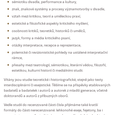
sémiotiku divadla, performance a kultury,
znak, znakové systémy a procesy významotvorby v divadle,
vztah mezi kritikou, teorií a uměleckou praxí,
estetické a filozofické aspekty kritického myšlení,
osobnosti kritiků, teoretiků, historiků či umělců,
jazyk, formy a média kritického psaní,
otázky interpretace, recepce a reprezentace,
polemické či revizionistické pohledy na ustálené interpretační
rámce,
přesahy mezi teatrologií, sémiotikou, literární vědou, filozofií,
estetikou, kulturní historií či mediálními studii.
Vítány jsou studie teoretické i historiografické, stejně jako texty
interdisciplinární či esejistické. Těšíme se na příspěvky etablovaných
badatelů a badatelek i autorů a autorek z mladší generace, včetně
doktorandů a autorů z příbuzných oborů.
Vedle studií do recenzované části čísla přijímáme také kratší
formáty do části nerecenzované: lehkonohé eseje, fejetony, ba i