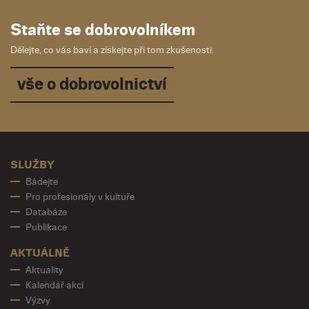
Staňte se dobrovolníkem
Dělejte, co vás baví a získejte při tom zkušenosti.
vše o dobrovolnictví
SLUŽBY
Bádejte
Pro profesionály v kultuře
Databáze
Publikace
AKTUÁLNĚ
Aktuality
Kalendář akcí
Výzvy