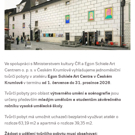
Ve spolupráci s Ministerstvem kultury ČR a Egon Schiele Art
Centrem o. p. s. v Českém Krumlově vyhlašujeme jednoměsíční
tvůrčí pobyty v ateliéru
Egon Schiele Art Centra v Českém
Krumlově
v termínu
od 1. července do 31. prosince 2026
.
Tvůrčí pobyty pro oblast
výtvarného umění a scénografie
jsou
určeny především
mladým umělcům a studentům závěrečného
ročníku vysoké umělecké školy
.
Tvůrčí pobyt má umožnit uchazeči bezplatně využívat ateliér o
rozloze 63,19 m2 a apartmá o rozloze 39,35 m2.
Žádost o udělení tvůrčího pobytu musí obsahovat: