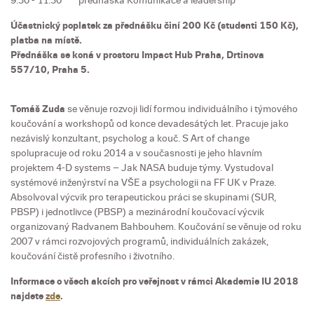
9.30 - 11.30 přednáška Komunikace a leadership
Účastnický poplatek za přednášku činí 200 Kč (studenti 150 Kč),
platba na místě.
Přednáška se koná v prostoru Impact Hub Praha, Drtinova
557/10, Praha 5.
Tomáš Zuda
se věnuje rozvoji lidí formou individuálního i týmového
koučování a workshopů od konce devadesátých let. Pracuje jako
nezávislý konzultant, psycholog a kouč. S Art of change
spolupracuje od roku 2014 a v současnosti je jeho hlavním
projektem 4-D systems – Jak NASA buduje týmy. Vystudoval
systémové inženýrství na VŠE a psychologii na FF UK v Praze.
Absolvoval výcvik pro terapeutickou práci se skupinami (SUR,
PBSP) i jednotlivce (PBSP) a mezinárodní koučovací výcvik
organizovaný Radvanem Bahbouhem. Koučování se věnuje od roku
2007 v rámci rozvojových programů, individuálních zakázek,
koučování čistě profesního i životního.
Informace o všech akcích pro veřejnost v rámci Akademie IU 2018
najdete
zde
.