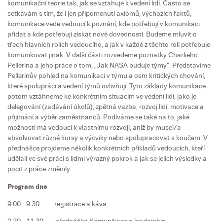
komunikační teorie tak, jak se vztahuje k vedení lidí. Často se
setkávám s tím, že i jen připomenutí axiomů, výchozích faktů,
komunikace vede vedoucí k poznání, kde potřebují v komunikaci
přidat a kde potřebují získat nové dovednosti. Budeme mluvit o
třech hlavních rolích vedoucího, a jak v každé z těchto rolí potřebuje
komunikovat jinak. V další části rozvedeme poznatky Charlieho
Pellerina a jeho práce o tom, „Jak NASA buduje týmy“. Představíme
Pellerinův pohled na komunikaci v týmu a osm kritických chování,
které spolupráci a vedení týmů ovlivňují. Tyto základy komunikace
potom vztáhneme ke konkrétním situacím ve vedení lidí, jako je
delegování (zadávání úkolů), zpětná vazba, rozvoj lidí, motivace a
přijímání a výběr zaměstnanců. Podíváme se také na to, jaké
možnosti má vedoucí k vlastnímu rozvoji, aniž by musel/a
absolvovat různé kursy a výcviky nebo spolupracovat s koučem. V
přednášce projdeme několik konkrétních příkladů vedoucích, kteří
udělali ve své práci s lidmi výrazný pokrok a jak se jejich výsledky a
pocit z práce změnily.
Program dne
9.00 - 9.30 registrace a káva