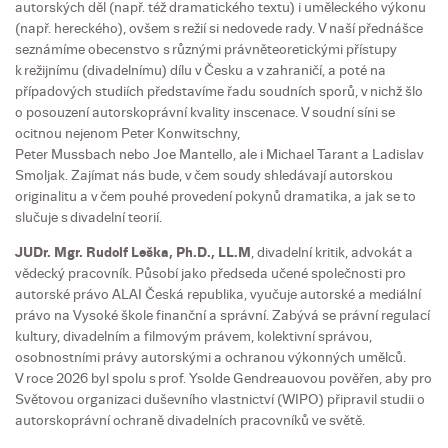
autorských děl (např. též dramatického textu) i uměleckého výkonu
(např. hereckého), ovšem s režií si nedovede rady. V naší přednášce
seznámíme obecenstvo s různými právněteoretickými přístupy
k režijnímu (divadelnímu) dílu v Česku a v zahraničí, a poté na
případových studiích představíme řadu soudních sporů, v nichž šlo
o posouzení autorskoprávní kvality inscenace. V soudní síni se
ocitnou nejenom Peter Konwitschny,
Peter Mussbach nebo Joe Mantello, ale i Michael Tarant a Ladislav
Smoljak. Zajímat nás bude, v čem soudy shledávají autorskou
originalitu a v čem pouhé provedení pokynů dramatika, a jak se to
slučuje s divadelní teorií.
JUDr. Mgr. Rudolf Leška, Ph.D., LL.M
, divadelní kritik, advokát a
vědecký pracovník. Působí jako předseda učené společnosti pro
autorské právo ALAI Česká republika, vyučuje autorské a mediální
právo na Vysoké škole finanční a správní. Zabývá se právní regulací
kultury, divadelním a filmovým právem, kolektivní správou,
osobnostními právy autorskými a ochranou výkonných umělců.
V roce 2026 byl spolu s prof. Ysolde Gendreauovou pověřen, aby pro
Světovou organizaci duševního vlastnictví (WIPO) připravil studii o
autorskoprávní ochraně divadelních pracovníků ve světě.