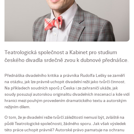
Teatrologická společnost a Kabinet pro studium
českého divadla srdečně zvou k dubnové přednášce.
Přednáška divadelního kritika a právníka Rudolfa Lešky se zaměří
na otázku, jak lze právně uchopit divadelní režii jako tvůrčí činnost.
Na příkladech soudních sporů z Česka i ze zahraničí ukáže, jak
soudy posuzují autorskou originalitu divadelních inscenací a kde vidí
hranici mezi pouhým provedením dramatického textu a autorským
režijním dílem.
O tom, že je divadelní režie tvůrčí záležitostí nemusí být, zvláště na
půdě Teatrologické společnosti, žádného sporu. Jak však výsledek
této práce uchopit právně? Autorské právo pamatuje na ochranu