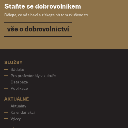
Staňte se dobrovolníkem
Dělejte, co vás baví a získejte při tom zkušenosti.
vše o dobrovolnictví
SLUŽBY
Bádejte
Pro profesionály v kultuře
Databáze
Publikace
AKTUÁLNĚ
Aktuality
Kalendář akcí
Výzvy