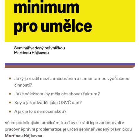
Jaký je rozdíl mezi zaměstnáním a samostatnou výdělečnou
činností?
Jaké náležitosti by měla obsahovat faktura?
Kdy a jak odvádět jako OSVČ daň?
A jak je to s nemocenskou?
Všem podnikajícím umělcům, kteří by se rádi lépe zorientovali v
pracovněprávní problematice, je určen seminář vedený právničkou
Martinou Hájkovou
.