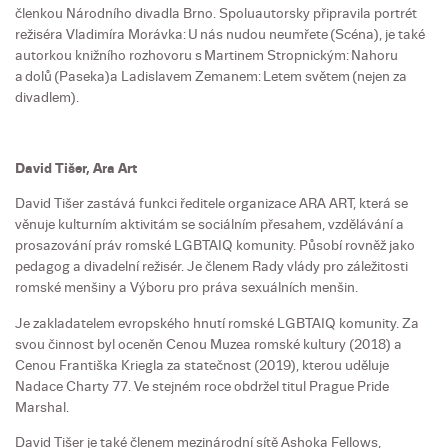
členkou Národního divadla Brno. Spoluautorsky připravila portrét
režiséra Vladimíra Morávka: U nás nudou neumřete (Scéna), je také
autorkou knižního rozhovoru s Martinem Stropnickým: Nahoru
a dolů (Paseka)a Ladislavem Zemanem: Letem světem (nejen za
divadlem).
David Tišer, Ara Art
David Tišer zastává funkci ředitele organizace ARA ART, která se
věnuje kulturním aktivitám se sociálním přesahem, vzdělávání a
prosazování práv romské LGBTAIQ komunity. Působí rovněž jako
pedagog a divadelní režisér. Je členem Rady vlády pro záležitosti
romské menšiny a Výboru pro práva sexuálních menšin.
Je zakladatelem evropského hnutí romské LGBTAIQ komunity. Za
svou činnost byl oceněn Cenou Muzea romské kultury (2018) a
Cenou Františka Kriegla za statečnost (2019), kterou uděluje
Nadace Charty 77. Ve stejném roce obdržel titul Prague Pride
Marshal.
David Tišer je také členem mezinárodní sítě Ashoka Fellows,