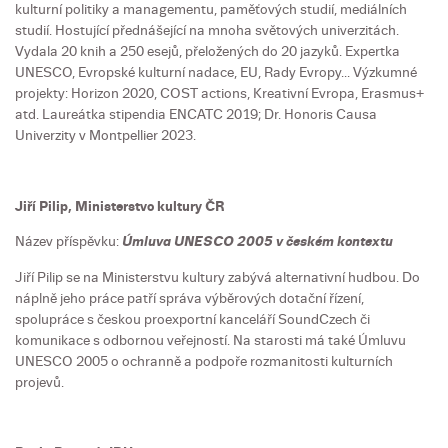
kulturní politiky a managementu, paměťových studií, mediálních
studií. Hostující přednášející na mnoha světových univerzitách.
Vydala 20 knih a 250 esejů, přeložených do 20 jazyků. Expertka
UNESCO, Evropské kulturní nadace, EU, Rady Evropy... Výzkumné
projekty: Horizon 2020, COST actions, Kreativní Evropa, Erasmus+
atd. Laureátka stipendia ENCATC 2019; Dr. Honoris Causa
Univerzity v Montpellier 2023.
Jiří Pilip, Ministerstvo kultury ČR
Název příspěvku:
Úmluva UNESCO 2005 v českém kontextu
Jiří Pilip se na Ministerstvu kultury zabývá alternativní hudbou. Do
náplně jeho práce patří správa výběrových dotační řízení,
spolupráce s českou proexportní kanceláří SoundCzech či
komunikace s odbornou veřejností. Na starosti má také Úmluvu
UNESCO 2005 o ochranně a podpoře rozmanitosti kulturních
projevů.