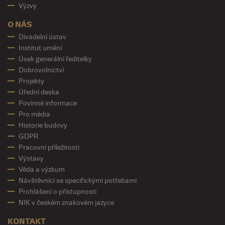
Výzvy
O NÁS
Divadelní ústav
Institut umění
Úsek generální ředitelky
Dobrovolnictví
Projekty
Úřední deska
Povinné informace
Pro média
Historie budovy
GDPR
Pracovní příležitosti
Výstavy
Věda a výzkum
Návštěvníci se specifickými potřebami
Prohlášení o přístupnosti
NIK v českém znakovém jazyce
KONTAKT