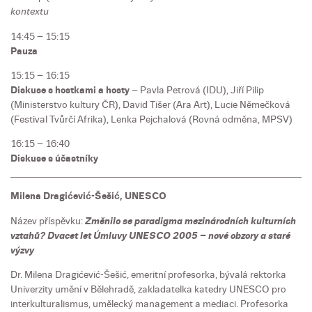
kontextu
14:45 – 15:15
Pauza
15:15 – 16:15
Diskuse s hostkami a hosty
– Pavla Petrová (IDU), Jiří Pilip
(Ministerstvo kultury ČR), David Tišer (Ara Art), Lucie Němečková
(Festival Tvůrčí Afrika),
Lenka Pejchalová (Rovná odměna, MPSV)
16:15 – 16:40
Diskuse s účastníky
Milena Dragićević-Šešić, UNESCO
Název příspěvku:
Změnilo se paradigma mezinárodních kulturních
vztahů? Dvacet let Úmluvy UNESCO 2005 ­– nové obzory a staré
výzvy
Dr. Milena Dragićević-Šešić, emeritní profesorka, bývalá rektorka
Univerzity umění v Bělehradě, zakladatelka katedry UNESCO pro
interkulturalismus, umělecký management a mediaci. Profesorka