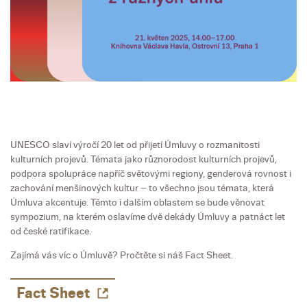
UNESCO slaví výročí 20 let od přijetí Úmluvy o rozmanitosti
kulturních projevů. Témata jako různorodost kulturních projevů,
podpora spolupráce napříč světovými regiony, genderová rovnost i
zachování menšinových kultur – to všechno jsou témata, která
Úmluva akcentuje. Těmto i dalším oblastem se bude věnovat
sympozium, na kterém oslavíme dvě dekády Úmluvy a patnáct let
od české ratifikace.
Zajímá vás víc o Úmluvě? Pročtěte si náš Fact Sheet.
Fact Sheet