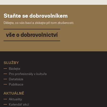
Staňte se dobrovolníkem
Dělejte, co vás baví a získejte při tom zkušenosti.
vše o dobrovolnictví
SLUŽBY
Bádejte
Pro profesionály v kultuře
Databáze
Publikace
AKTUÁLNĚ
Aktuality
Kalendář akcí