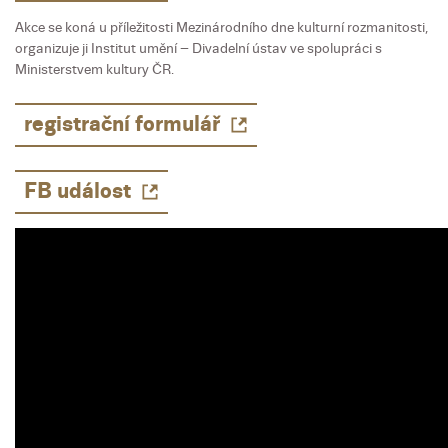
Akce se koná u příležitosti Mezinárodního dne kulturní rozmanitosti,
organizuje ji Institut umění – Divadelní ústav ve spolupráci s
Ministerstvem kultury ČR.
registrační formulář
FB událost