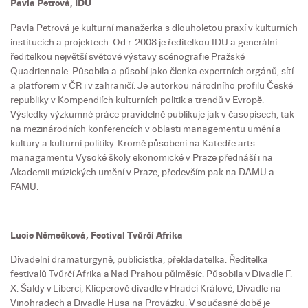
Pavla Petrová, IDU
Pavla Petrová je kulturní manažerka s dlouholetou praxí v kulturních
institucích a projektech. Od r. 2008 je ředitelkou IDU a generální
ředitelkou největší světové výstavy scénografie Pražské
Quadriennale. Působila a působí jako členka expertních orgánů, sítí
a platforem v ČR i v zahraničí. Je autorkou národního profilu České
republiky v Kompendiích kulturních politik a trendů v Evropě.
Výsledky výzkumné práce pravidelně publikuje jak v časopisech, tak
na mezinárodních konferencích v oblasti managementu umění a
kultury a kulturní politiky. Kromě působení na Katedře arts
managamentu Vysoké školy ekonomické v Praze přednáší i na
Akademii múzických umění v Praze, především pak na DAMU a
FAMU.
Lucie Němečková, Festival Tvůrčí Afrika
Divadelní dramaturgyně, publicistka, překladatelka. Ředitelka
festivalů Tvůrčí Afrika a Nad Prahou půlměsíc. Působila v Divadle F.
X. Šaldy v Liberci, Klicperově divadle v Hradci Králové, Divadle na
Vinohradech a Divadle Husa na Provázku. V současné době je