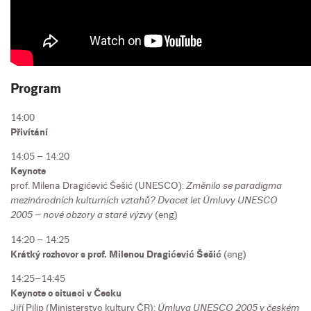
Program
14:00
Přivítání
14:05 – 14:20
Keynote
prof. Milena Dragićević Šešić (UNESCO):
Změnilo se paradigma
mezinárodních kulturních vztahů? Dvacet let Úmluvy UNESCO
2005 ­– nové obzory a staré výzvy
(eng)
14:20 – 14:25
Krátký rozhovor s prof. Milenou Dragićević Šešić
(eng)
14:25–14:45
Keynote o situaci v Česku
Jiří Pilip (Ministerstvo kultury ČR):
Úmluva UNESCO 2005 v českém