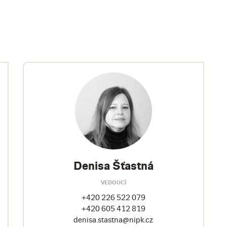
Denisa Šťastná
VEDOUCÍ
+420 226 522 079
+420 605 412 819
denisa.stastna@nipk.cz