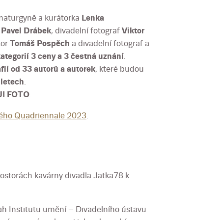
amaturgyně a kurátorka
Lenka
l
Pavel Drábek
, divadelní fotograf
Viktor
tor
Tomáš Pospěch
a divadelní fotograf a
kategorií 3 ceny a 3 čestná uznání
.
fií od 33 autorů a autorek
, které budou
 letech
.
JI FOTO
.
ého Quadriennale 2023
.
ostorách kavárny divadla Jatka78 k
nah Institutu umění – Divadelního ústavu