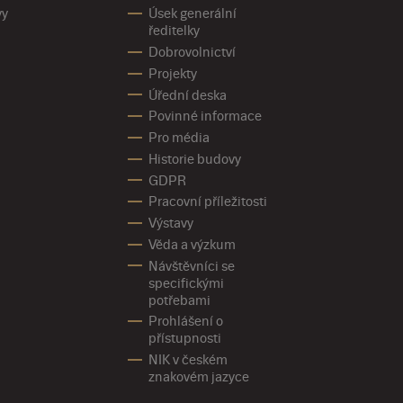
vy
Úsek generální
ředitelky
Dobrovolnictví
Projekty
Úřední deska
Povinné informace
Pro média
Historie budovy
GDPR
Pracovní příležitosti
Výstavy
Věda a výzkum
Návštěvníci se
specifickými
potřebami
Prohlášení o
přístupnosti
NIK v českém
znakovém jazyce