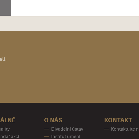
ti.
ÁLNĚ
O NÁS
KONTAKT
ality
Divadelní ústav
Kontaktujte 
ndář akcí
Institut umění