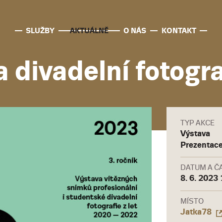
SLUŽBY
AKTUÁLNĚ
O NÁS
KONTAKT
a divadelní fotogr
TYP AKCE
Výstava
Prezentac
DATUM A Č
8. 6. 2023 
MÍSTO
Jatka78