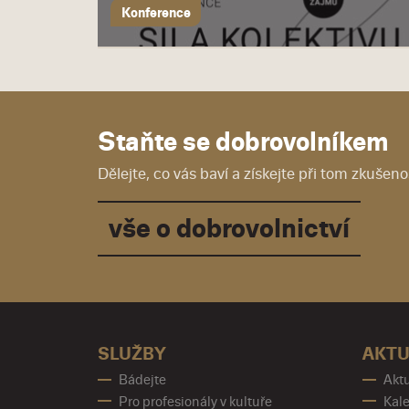
Konference
Staňte se dobrovolníkem
Dělejte, co vás baví a získejte při tom zkušenos
vše o dobrovolnictví
SLUŽBY
AKTU
Bádejte
Aktu
Pro profesionály v kultuře
Kale