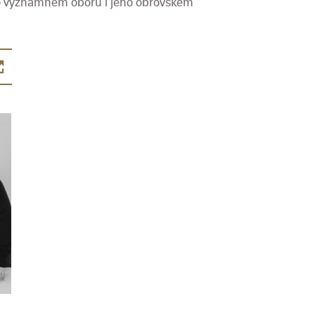
mto významném oboru i jeho obrovském