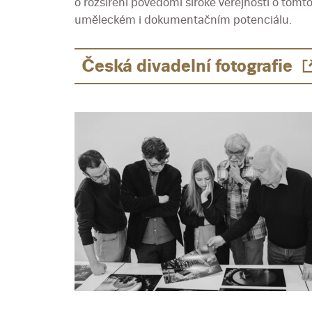
o rozšíření povědomí široké veřejnosti o to
uměleckém i dokumentačním potenciálu.
Česká divadelní fotografie