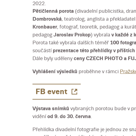
2022.
Pětičlenná porota
(divadelní publicistka, dr
Dombrovská
, teatrolog, anglista a překladate
Kronbauer
, fotograf, teoretik, pedagog a kurá
pedagog
Jaroslav Prokop
) vybrala
v každé z 
Porota také vybrala dalších téměř
100 fotogra
součástí
prezentace této přehlídky v příštích
Dále byly uděleny
ceny CZECH PHOTO a FU
Vyhlášení výsledků
proběhne v rámci
Pražsk
FB event
Výstava snímků
vybraných porotou bude v pr
vidění
od 9.
do 30. června
.
Přehlídka divadelní fotografie je jednou ze s