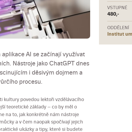
VSTUPNÉ
480,-
ODDĚLENÍ
Institut u
aplikace AI se začínají využívat
ních. Nástroje jako ChatGPT dnes
ascinujícím i děsivým dojmem a
vůrčího procesu.
i kultury povedou lektoři vzdělávacího
jší teoretické základy – co by měl o
me na to, jak konkrétně nám nástroje
omůcky a v čem naopak spočívají jejich
aktické ukázky a tipy, které si budete