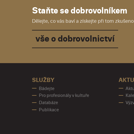
Staňte se dobrovolníkem
Dělejte, co vás baví a získejte při tom zkušenos
vše o dobrovolnictví
SLUŽBY
AKTU
Bádejte
Aktu
Pro profesionály v kultuře
Kale
Databáze
Výz
Publikace