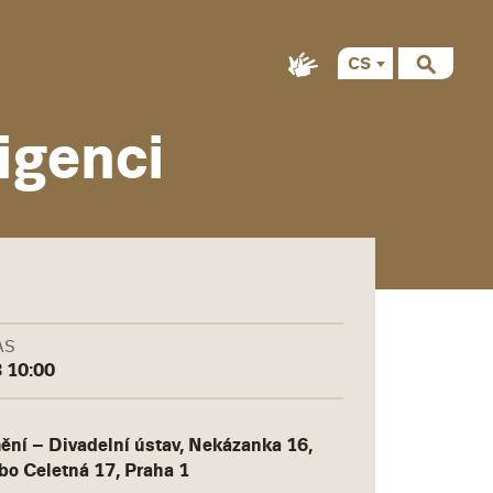
CS
igenci
AS
3 10:00
mění – Divadelní ústav, Nekázanka 16,
bo Celetná 17, Praha 1