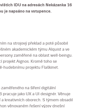
vištích IDU na adresách Nekázanka 16
pu je napsáno na vstupence.
ním na strojový překlad a poté působil
úspěšném akademickém týmu Alquist a ve
í persony zaměřené na oblast well-beingu.
í projekt Aignos. Kromě toho se
ě-hudebnímu projektu Flaškinet.
 zaměřeného na šíření digitální
6 pracuje jako UX a UI designér. Věnuje
dí a kreativních oborech. S týmem obsadil
hon věnovaném řešení výzev dnešní