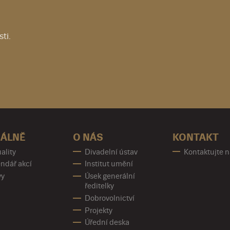
ti.
ÁLNĚ
O NÁS
KONTAKT
ality
Divadelní ústav
Kontaktujte 
ndář akcí
Institut umění
vy
Úsek generální
ředitelky
Dobrovolnictví
Projekty
Úřední deska