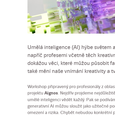
Umělá inteligence (AI) hýbe světem a 
napříč profesemi včetně těch kreativ
dokážou věci, které můžou působit f
také mění naše vnímání kreativity a t
Workshop připravený pro profesionály z oblast
projektu
Aignos
. Nejdřív projdeme nejdůležitě
umělé inteligenci vědět každý. Pak se podívá
generativní AI můžou sloužit jako užitečné p
omezení a rizika. Chybět nebudou konkrétní pr