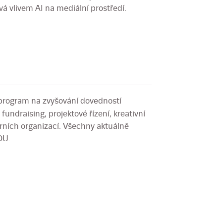
á vlivem AI na mediální prostředí.
 program na zvyšování dovedností
fundraising, projektové řízení, kreativní
urních organizací. Všechny aktuálně
DU.