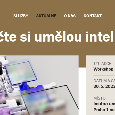
SLUŽBY
AKTUÁLNĚ
O NÁS
KONTAKT
te si umělou intel
TYP AKCE
Workshop
DATUM A Č
30. 5. 202
MÍSTO
Institut u
Praha 1 ne