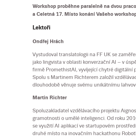
Workshop proběhne paralelně na dvou praco
a Celetná 17. Místo konání Vašeho worksho
Lektoři
Ondřej Hrách
Vystudoval translatologii na FF UK se zaměře
jako lingvista v oblasti konverzační AI – v 
firmě PromethistAI, vyvíjející chytré digitáln
Spolu s Martinem Richterem založil vzdělávac
dlouhodobě věnuje svému unikátnímu lahvov
Martin Richter
Spoluzakladatel vzdělávacího projektu Aignos
gramotnosti o umělé inteligenci. Od roku 201
se využití AI aplikací ve startupovém prostře
druhé místo na inovačním hackathonu Robot