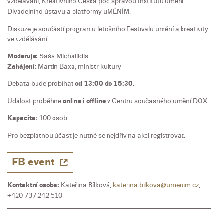
vzdělávání, Kreativního Česka pod správou Institutu umění -
Divadelního ústavu a platformy uMĚNÍM.
Diskuze je součástí programu letošního Festivalu umění a kreativity
ve vzdělávání.
Moderuje:
Saša Michailidis
Zahájení:
Martin Baxa, ministr kultury
Debata bude probíhat
od 13:00 do 15:30
.
Událost proběhne
online i offline
v Centru současného umění DOX.
Kapacita:
100 osob
Pro bezplatnou účast je nutné se nejdřív na akci registrovat.
FB event
Kontaktní osoba:
Kateřina Bílková,
katerina.bilkova@umenim.cz
,
+420 737 242 510