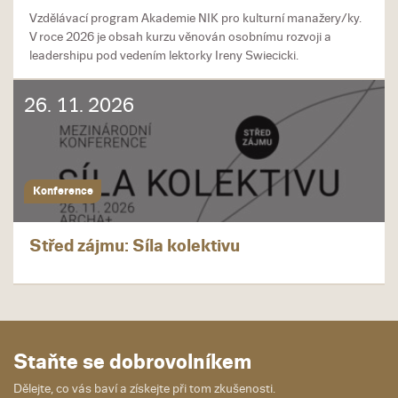
Vzdělávací program Akademie NIK pro kulturní manažery/ky.
V roce 2026 je obsah kurzu věnován osobnímu rozvoji a
leadershipu pod vedením lektorky Ireny Swiecicki.
26. 11. 2026
Konference
Střed zájmu: Síla kolektivu
Staňte se dobrovolníkem
Dělejte, co vás baví a získejte při tom zkušenosti.