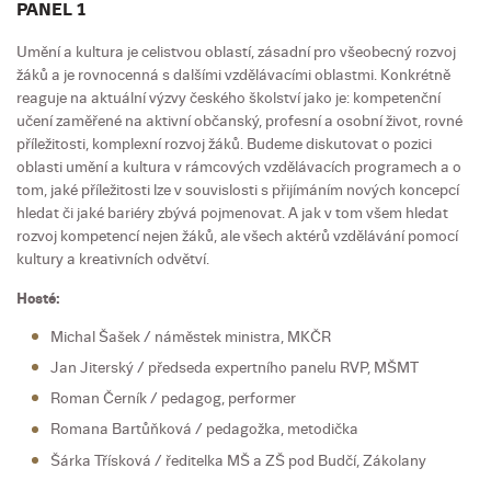
PANEL 1
Umění a kultura je celistvou oblastí, zásadní pro všeobecný rozvoj
žáků a je rovnocenná s dalšími vzdělávacími oblastmi. Konkrétně
reaguje na aktuální výzvy českého školství jako je: kompetenční
učení zaměřené na aktivní občanský, profesní a osobní život, rovné
příležitosti, komplexní rozvoj žáků. Budeme diskutovat o pozici
oblasti umění a kultura v rámcových vzdělávacích programech a o
tom, jaké příležitosti lze v souvislosti s přijímáním nových koncepcí
hledat či jaké bariéry zbývá pojmenovat. A jak v tom všem hledat
rozvoj kompetencí nejen žáků, ale všech aktérů vzdělávání pomocí
kultury a kreativních odvětví.
Hosté:
Michal Šašek / náměstek ministra, MKČR
Jan Jiterský / předseda expertního panelu RVP, MŠMT
Roman Černík / pedagog, performer
Romana Bartůňková / pedagožka, metodička
Šárka Třísková / ředitelka MŠ a ZŠ pod Budčí, Zákolany