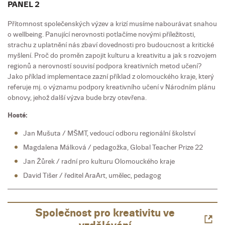
PANEL 2
Přítomnost společenských výzev a krizí musíme nabourávat snahou
o wellbeing. Panující nerovnosti potlačíme novými příležitosti,
strachu z uplatnění nás zbaví dovednosti pro budoucnost a kritické
myšlení. Proč do proměn zapojit kulturu a kreativitu a jak s rozvojem
regionů a nerovností souvisí podpora kreativních metod učení?
Jako příklad implementace zazní příklad z olomouckého kraje, který
referuje mj. o významu podpory kreativního učení v Národním plánu
obnovy, jehož další výzva bude brzy otevřena.
Hosté:
Jan Mušuta / MŠMT, vedoucí odboru regionální školství
Magdalena Málková / pedagožka, Global Teacher Prize 22
Jan Žůrek / radní pro kulturu Olomouckého kraje
David Tišer / ředitel AraArt, umělec, pedagog
Společnost pro kreativitu ve