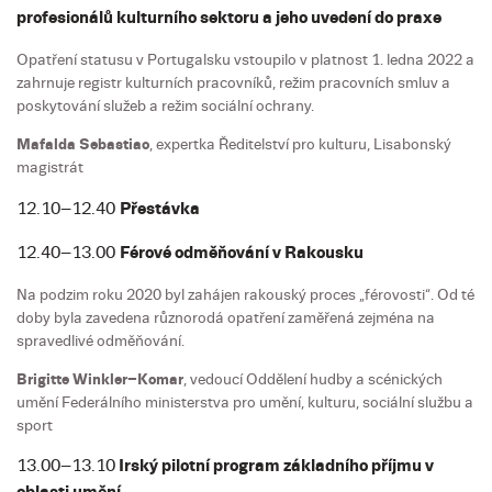
profesionálů kulturního sektoru a jeho uvedení do praxe
Opatření statusu v Portugalsku vstoupilo v platnost 1. ledna 2022 a
zahrnuje registr kulturních pracovníků, režim pracovních smluv a
poskytování služeb a režim sociální ochrany.
Mafalda Sebastiao
, expertka Ředitelství pro kulturu, Lisabonský
magistrát
12.10–12.40
Přestávka
12.40–13.00
Férové odměňování v Rakousku
Na podzim roku 2020 byl zahájen rakouský proces „férovosti“. Od té
doby byla zavedena různorodá opatření zaměřená zejména na
spravedlivé odměňování.
Brigitte Winkler–Komar
, vedoucí Oddělení hudby a scénických
umění Federálního ministerstva pro umění, kulturu, sociální službu a
sport
13.00–13.10
Irský pilotní program základního příjmu v