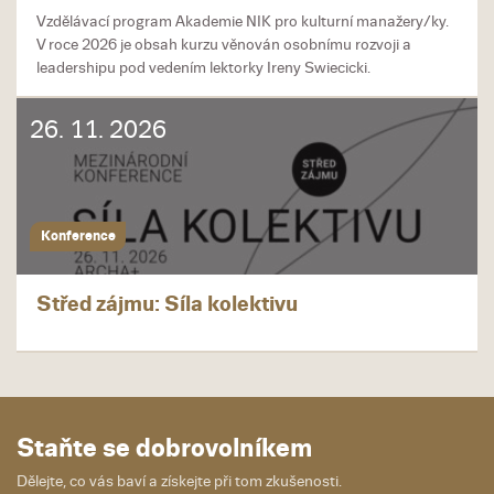
Vzdělávací program Akademie NIK pro kulturní manažery/ky.
V roce 2026 je obsah kurzu věnován osobnímu rozvoji a
leadershipu pod vedením lektorky Ireny Swiecicki.
26. 11. 2026
Konference
Střed zájmu: Síla kolektivu
Staňte se dobrovolníkem
Dělejte, co vás baví a získejte při tom zkušenosti.