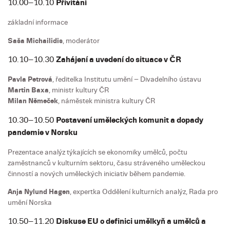
10.00–10.10
Přivítání
základní informace
Saša Michailidis
, moderátor
10.10–10.30
Zahájení a uvedení do situace v ČR
Pavla Petrová
, ředitelka Institutu umění – Divadelního ústavu
Martin Baxa
, ministr kultury ČR
Milan Němeček
, náměstek ministra kultury ČR
10.30–10.50
Postavení uměleckých komunit a dopady
pandemie v Norsku
Prezentace analýz týkajících se ekonomiky umělců, počtu
zaměstnanců v kulturním sektoru, času stráveného uměleckou
činností a nových uměleckých iniciativ během pandemie.
Anja Nylund Hagen
, expertka Oddělení kulturních analýz, Rada pro
umění Norska
10.50–11.20
Diskuse EU o definici umělkyň a umělců a