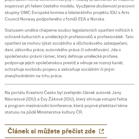
inspirovat při řešení českého modelu. Využijeme zkušeností pracovní
skupiny OMC Evropské komise a bilaterálního projektu IDU s Arts
Council Norway podpořeného z fondů EEA a Norska.
Statusem umělce chápeme soubor legislativních opatření mířících k
ochraně kulturních a uměleckých profesionálů a profesionálek. Tato
opatření se mohou týkat sociálního a důchodového zabezpečení,
daní, zákoníku práce, autorského práva či odměňování. Jde o
společensko-právní rámec, který definuje umělecké profese,
podporuje jejich společenskou prestiž a věnuje se rozvoji kariér,
ochraňuje svobodu projevu a zabraňuje sociálním či jiným
znevýhodněním na trhu práce.
Na portálu Kreativní Česko byl zveřejněn článek autorek Jany
Návratové (IDU) a Evy Žákové (IDU), který shrnuje vstupní fakta
a program mezinárodní konference, která poprvé představí téma
statusu na půdě Ministerstva kultury ČR.
Článek si můžete přečíst zde