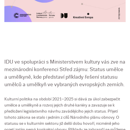
IDU ve spolupráci s Ministerstvem kultury vás zve na
mezinárodní konferenci Střed zájmu: Status umělce
a umělkyně, kde představí příklady řešení statusu
umělců a umělkyň ve vybraných evropských zemích.
Kulturní politika na období 2021–2025 si dává za úkol zabezpečit
umělce a umělkyně a rozvoj jejich druhé kariéry a zavazuje se k
předložení legislativního návrhu zavádějícího jejich status. Přijetí
tohoto zákona se stalo i jedním z cílů Národního plánu obnovy. O
statusu se v kulturním sektoru již delší dobu hovoří, nicméně jeho
pojetí zatím nemá konkrétní obrysy. Příklady ze zahraničí se můžeme