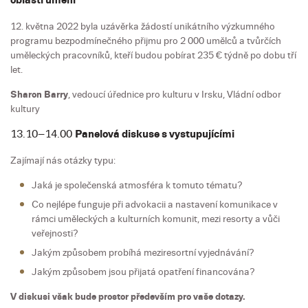
oblasti umění
12. května 2022 byla uzávěrka žádostí unikátního výzkumného
programu bezpodmínečného přijmu pro 2 000 umělců a tvůrčích
uměleckých pracovníků, kteří budou pobírat 235 € týdně po dobu tří
let.
Sharon Barry
, vedoucí úřednice pro kulturu v Irsku, Vládní odbor
kultury
13.10–14.00
Panelová diskuse s vystupujícími
Zajímají nás otázky typu:
Jaká je společenská atmosféra k tomuto tématu?
Co nejlépe funguje při advokacii a nastavení komunikace v
rámci uměleckých a kulturních komunit, mezi resorty a vůči
veřejnosti?
Jakým způsobem probíhá meziresortní vyjednávání?
Jakým způsobem jsou přijatá opatření financována?
V diskusi však bude prostor především pro vaše dotazy.