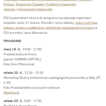
Prahou
,
Kreativním Českem
,
Pražským kreativním
centrem
a
Kampusem Hybernská
.
IDU je partnerem akce a do programu se zapojuje organizací
kulatého stolu 21. dubna. Rovněž v rámci debaty
Jakou roli hraje
kultura, umění a vzdělávání v globálních společenských krizích
za
IDU promluví Jana Návratová.
PROGRAM:
úterý 19. 4.
, 14:00 - 17:00
Pražské kulturní fórum
(panel: HUMAN CAPITAL)
Kde: Kino Přítomnost
středa 20. 4.
, 13:30 - 15:30
Workshop Rozvoj tvořivosti pro pedagogické pracovníky a žáky ZŠ
a SŠ
Kde: Podnikatelské a inovační centrum
Registrace
středa 20. 4.
, 9:00 - 17:00
Pražské kulturní fórum