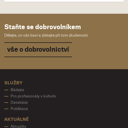
Staňte se dobrovolníkem
Dělejte, co vás baví a získejte při tom zkušenosti.
vše o dobrovolnictví
SLUŽBY
Bádejte
Pro profesionály v kultuře
Databáze
Publikace
AKTUÁLNĚ
Aktuality