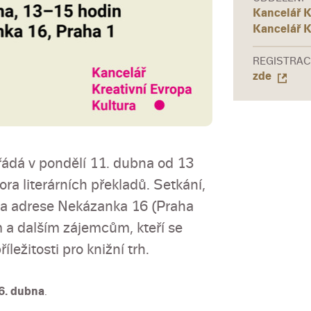
Kancelář K
Kancelář K
REGISTRAC
zde
řádá v pondělí 11. dubna od 13
ra literárních překladů. Setkání,
na adrese Nekázanka 16 (Praha
 a dalším zájemcům, kteří se
íležitosti pro knižní trh.
6. dubna
.