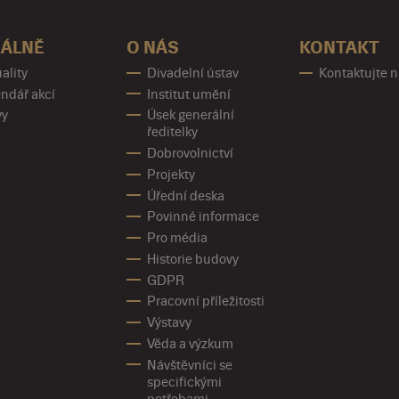
ÁLNĚ
O NÁS
KONTAKT
ality
Divadelní ústav
Kontaktujte 
ndář akcí
Institut umění
vy
Úsek generální
ředitelky
Dobrovolnictví
Projekty
Úřední deska
Povinné informace
Pro média
Historie budovy
GDPR
Pracovní příležitosti
Výstavy
Věda a výzkum
Návštěvníci se
specifickými