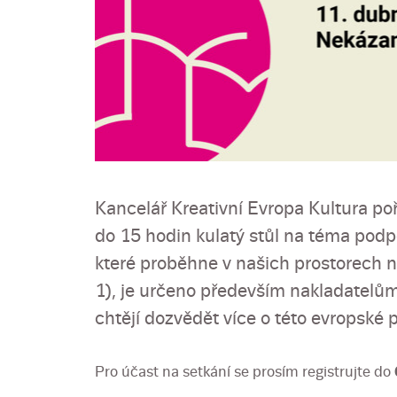
Kancelář Kreativní Evropa Kultura po
do 15 hodin kulatý stůl na téma podpo
které proběhne v našich prostorech 
1), je určeno především nakladatelům
chtějí dozvědět více o této evropské př
Pro účast na setkání se prosím registrujte do