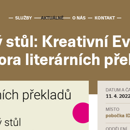
SLUŽBY
AKTUÁLNĚ
O NÁS
KONTAKT
 stůl: Kreativní E
ra literárních př
DATUM A Č
11. 4. 202
MÍSTO
pobočka I
ODDĚLENÍ