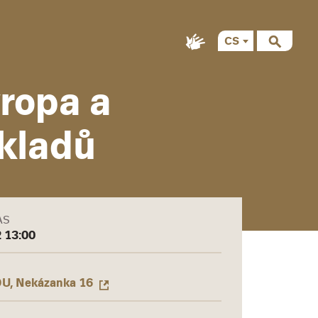
CS
vropa a
ekladů
AS
2 13:00
DU, Nekázanka 16