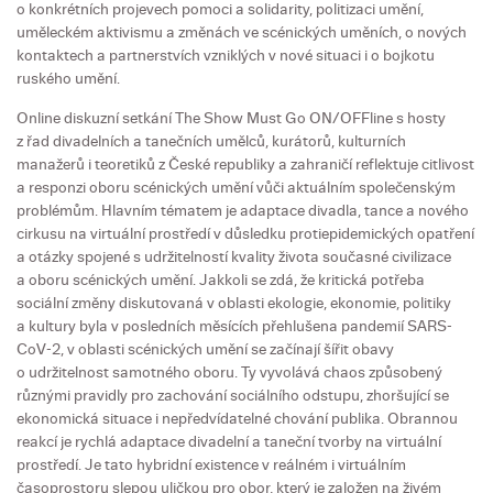
o konkrétních projevech pomoci a solidarity, politizaci umění,
uměleckém aktivismu a změnách ve scénických uměních, o nových
kontaktech a partnerstvích vzniklých v nové situaci i o bojkotu
ruského umění.
Online diskuzní setkání The Show Must Go ON/OFFline s hosty
z řad divadelních a tanečních umělců, kurátorů, kulturních
manažerů i teoretiků z České republiky a zahraničí reflektuje citlivost
a responzi oboru scénických umění vůči aktuálním společenským
problémům. Hlavním tématem je adaptace divadla, tance a nového
cirkusu na virtuální prostředí v důsledku protiepidemických opatření
a otázky spojené s udržitelností kvality života současné civilizace
a oboru scénických umění. Jakkoli se zdá, že kritická potřeba
sociální změny diskutovaná v oblasti ekologie, ekonomie, politiky
a kultury byla v posledních měsících přehlušena pandemií SARS-
CoV-2, v oblasti scénických umění se začínají šířit obavy
o udržitelnost samotného oboru. Ty vyvolává chaos způsobený
různými pravidly pro zachování sociálního odstupu, zhoršující se
ekonomická situace i nepředvídatelné chování publika. Obrannou
reakcí je rychlá adaptace divadelní a taneční tvorby na virtuální
prostředí. Je tato hybridní existence v reálném i virtuálním
časoprostoru slepou uličkou pro obor, který je založen na živém