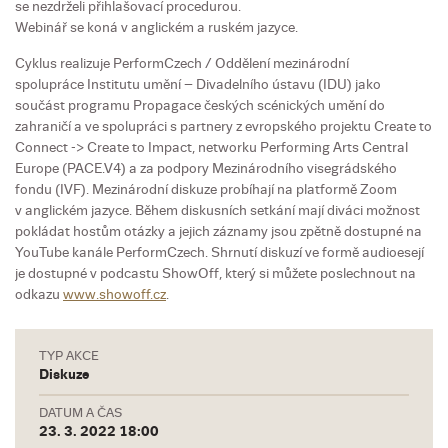
se nezdrželi přihlašovací procedurou.
Webinář se koná v anglickém a ruském jazyce.
Cyklus realizuje PerformCzech / Oddělení mezinárodní
spolupráce Institutu umění – Divadelního ústavu (IDU) jako
součást programu Propagace českých scénických umění do
zahraničí a ve spolupráci s partnery z evropského projektu Create to
Connect -> Create to Impact, networku Performing Arts Central
Europe (PACE.V4) a za podpory Mezinárodního visegrádského
fondu (IVF). Mezinárodní diskuze probíhají na platformě Zoom
v anglickém jazyce. Během diskusních setkání mají diváci možnost
pokládat hostům otázky a jejich záznamy jsou zpětně dostupné na
YouTube kanále PerformCzech. Shrnutí diskuzí ve formě audioesejí
je dostupné v podcastu ShowOff, který si můžete poslechnout na
odkazu
www.showoff.cz
.
TYP AKCE
Diskuze
DATUM A ČAS
23. 3. 2022 18:00