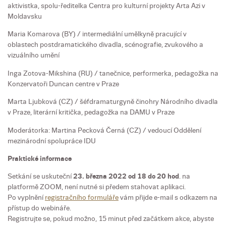
aktivistka, spolu-ředitelka Centra pro kulturní projekty Arta Azi v
Moldavsku
Maria Komarova (BY) / intermediální umělkyně pracující v
oblastech postdramatického divadla, scénografie, zvukového a
vizuálního umění
Inga Zotova-Mikshina (RU) / tanečnice, performerka, pedagožka na
Konzervatoři Duncan centre v Praze
Marta Ljubková (CZ) / šéfdramaturgyně činohry Národního divadla
v Praze, literární kritička, pedagožka na DAMU v Praze
Moderátorka: Martina Pecková Černá (CZ) / vedoucí Oddělení
mezinárodní spolupráce IDU
Praktické informace
Setkání se uskuteční
23. března 2022 od 18 do 20 hod
. na
platformě ZOOM, není nutné si předem stahovat aplikaci.
Po vyplnění
registračního formuláře
vám přijde e-mail s odkazem na
přístup do webináře.
Registrujte se, pokud možno, 15 minut před začátkem akce, abyste