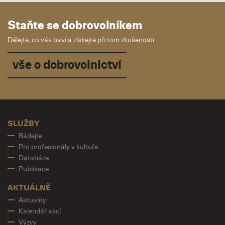
Staňte se dobrovolníkem
Dělejte, co vás baví a získejte při tom zkušenosti.
vše o dobrovolnictví
SLUŽBY
Bádejte
Pro profesionály v kultuře
Databáze
Publikace
AKTUÁLNĚ
Aktuality
Kalendář akcí
Výzvy