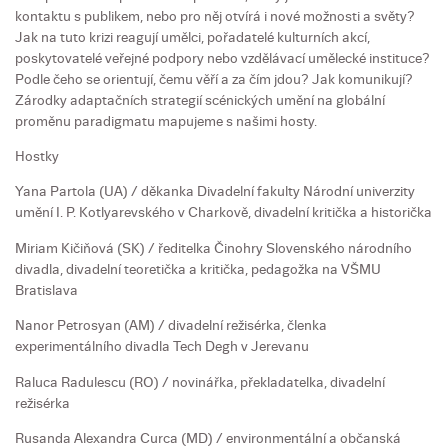
kontaktu s publikem, nebo pro něj otvírá i nové možnosti a světy?
Jak na tuto krizi reagují umělci, pořadatelé kulturních akcí,
poskytovatelé veřejné podpory nebo vzdělávací umělecké instituce?
Podle čeho se orientují, čemu věří a za čím jdou? Jak komunikují?
Zárodky adaptačních strategií scénických umění na globální
proměnu paradigmatu mapujeme s našimi hosty.
Hostky
Yana Partola (UA) / děkanka Divadelní fakulty Národní univerzity
umění I. P. Kotlyarevského v Charkově, divadelní kritička a historička
Miriam Kičiňová (SK) / ředitelka Činohry Slovenského národního
divadla, divadelní teoretička a kritička, pedagožka na VŠMU
Bratislava
Nanor Petrosyan (AM) / divadelní režisérka, členka
experimentálního divadla Tech Degh v Jerevanu
Raluca Radulescu (RO) / novinářka, překladatelka, divadelní
režisérka
Rusanda Alexandra Curca (MD) / environmentální a občanská