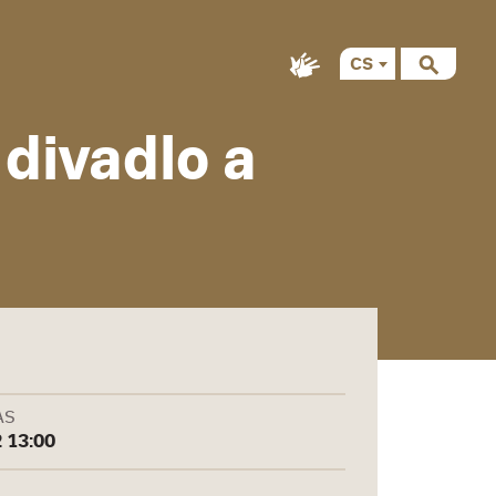
CS
divadlo a
AS
2 13:00