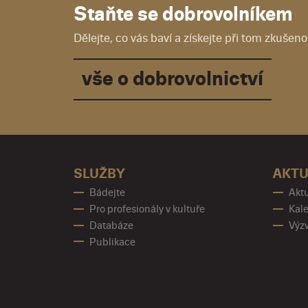
Staňte se dobrovolníkem
Dělejte, co vás baví a získejte při tom zkušenos
vše o dobrovolnictví
SLUŽBY
AKTU
Bádejte
Aktu
Pro profesionály v kultuře
Kale
Databáze
Výz
Publikace