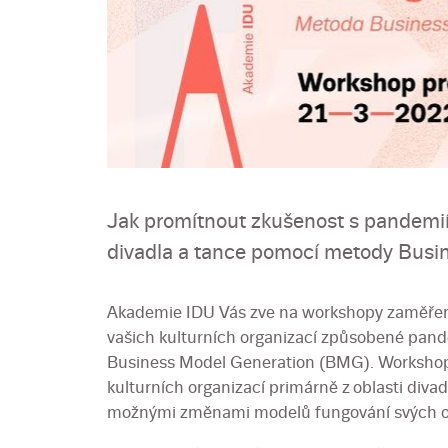
Jak promítnout zkušenost s pandemií 
divadla a tance pomocí metody Busi
Akademie IDU Vás zve na workshopy zaměřen
vašich kulturních organizací způsobené pan
Business Model Generation (BMG). Worksho
kulturních organizací primárně z oblasti divad
možnými změnami modelů fungování svých o