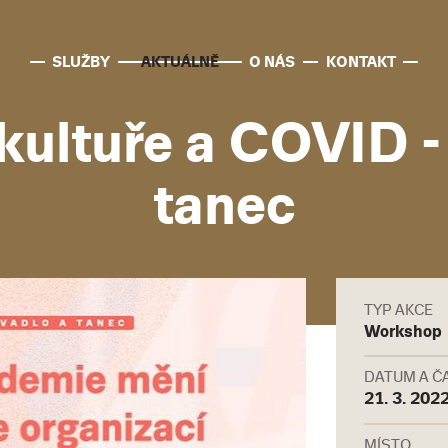
SLUŽBY
AKTUÁLNĚ
O NÁS
KONTAKT
kultuře a COVID - 
tanec
TYP AKCE
Workshop
DATUM A Č
21. 3. 202
MÍSTO