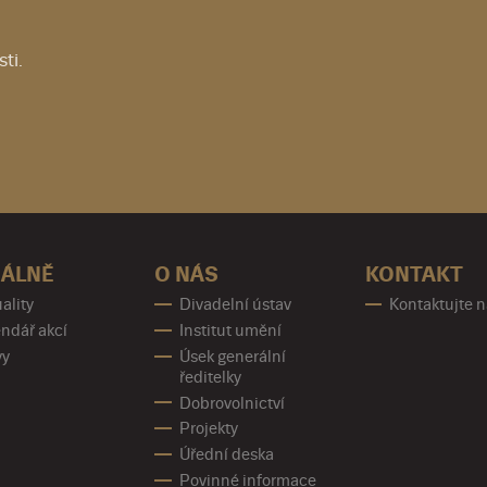
ti.
ÁLNĚ
O NÁS
KONTAKT
ality
Divadelní ústav
Kontaktujte 
ndář akcí
Institut umění
vy
Úsek generální
ředitelky
Dobrovolnictví
Projekty
Úřední deska
Povinné informace