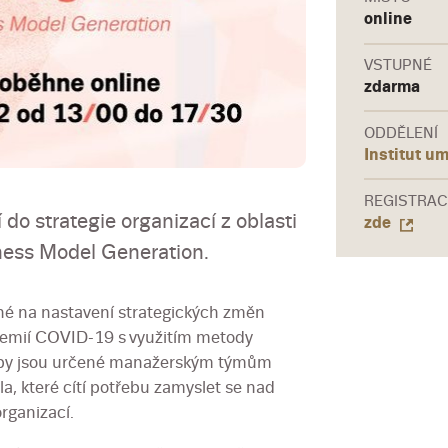
online
VSTUPNÉ
zdarma
ODDĚLENÍ
Institut u
REGISTRAC
do strategie organizací z oblasti
zde
ness Model Generation.
é na nastavení strategických změn
demií COVID-19 s využitím metody
py jsou určené manažerským týmům
la, které cítí potřebu zamyslet se nad
rganizací.