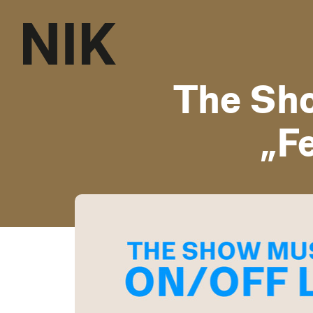
The Sh
„F