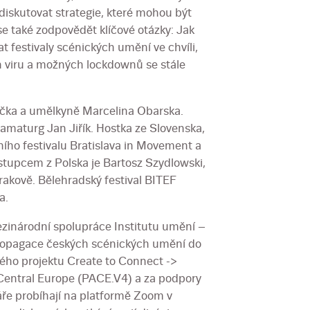
diskutovat strategie, které mohou být
se také zodpovědět klíčové otázky: Jak
at festivaly scénických umění ve chvíli,
ln viru a možných lockdownů se stále
tička a umělkyně Marcelina Obarska.
ramaturg Jan Jiřík. Hostka ze Slovenska,
ního festivalu Bratislava in Movement a
Zástupcem z Polska je Bartosz Szydlowski,
rakově. Bělehradský festival BITEF
a.
zinárodní spolupráce Institutu umění –
ropagace českých scénických umění do
kého projektu Create to Connect ->
Central Europe (PACE.V4) a za podpory
e probíhají na platformě Zoom v