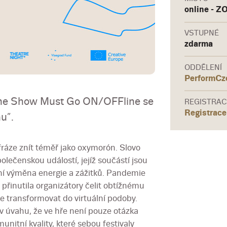
online - 
VSTUPNÉ
zdarma
ODDĚLENÍ
PerformCz
 The Show Must Go ON/OFFline se
REGISTRAC
Registrace
u”.
 fráze znít téměř jako oxymorón. Slovo
polečenskou událostí, jejíž součástí jsou
vní výměna energie a zážitků. Pandemie
přinutila organizátory čelit obtížnému
 je transformovat do virtuální podoby.
 v úvahu, že ve hře není pouze otázka
munitní kvality, které sebou festivaly