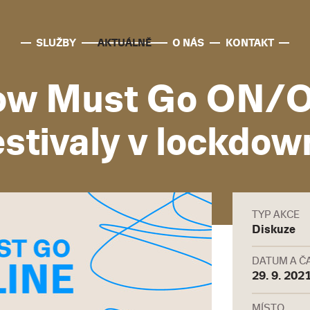
SLUŽBY
AKTUÁLNĚ
O NÁS
KONTAKT
ow Must Go ON/OF
estivaly v lockdow
TYP AKCE
Diskuze
DATUM A Č
29. 9. 2021
MÍSTO