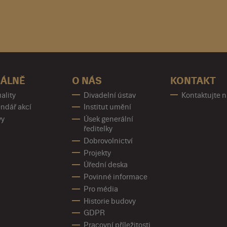
ÁLNĚ
O NÁS
KONTAKT
ality
Divadelní ústav
Kontaktujte 
ndář akcí
Institut umění
vy
Úsek generální
ředitelky
Dobrovolnictví
Projekty
Úřední deska
Povinné informace
Pro média
Historie budovy
GDPR
Pracovní příležitosti