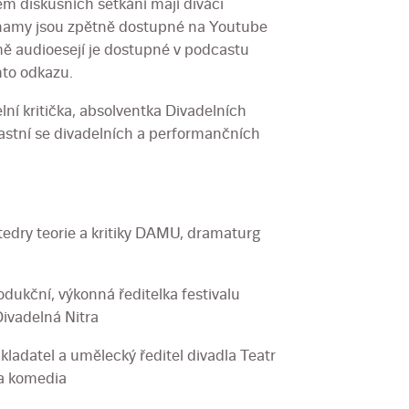
em diskusních setkání mají diváci
znamy jsou zpětně dostupné na Youtube
mě audioesejí je dostupné v podcastu
mto odkazu.
ní kritička, absolventka Divadelních
častní se divadelních a performančních
atedry teorie a kritiky DAMU, dramaturg
odukční, výkonná ředitelka festivalu
Divadelná Nitra
akladatel a umělecký ředitel divadla Teatr
ka komedia