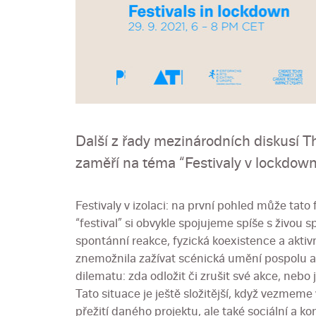
Další z řady mezinárodních diskusí
zaměří na téma “Festivaly v lockdown
Festivaly v izolaci: na první pohled může tato
“festival” si obvykle spojujeme spíše s živou s
spontánní reakce, fyzická koexistence a akti
znemožnila zažívat scénická umění pospolu a 
dilematu: zda odložit či zrušit své akce, nebo
Tato situace je ještě složitější, když vezmeme
přežití daného projektu, ale také sociální a ko