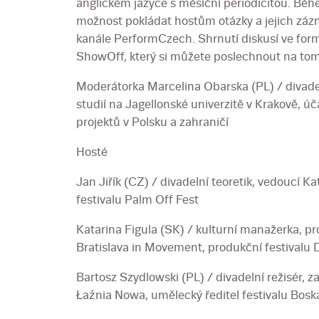
anglickém jazyce s měsíční periodicitou. Běh
možnost pokládat hostům otázky a jejich zá
kanále PerformCzech. Shrnutí diskusí ve for
ShowOff, který si můžete poslechnout na to
Moderátorka Marcelina Obarska (PL) / divadel
studií na Jagellonské univerzitě v Krakově, ú
projektů v Polsku a zahraničí
Hosté
Jan Jiřík (CZ) / divadelní teoretik, vedoucí K
festivalu Palm Off Fest
Katarina Figula (SK) / kulturní manažerka, pr
Bratislava in Movement, produkční festivalu 
Bartosz Szydlowski (PL) / divadelní režisér, z
Łaźnia Nowa, umělecký ředitel festivalu Bos