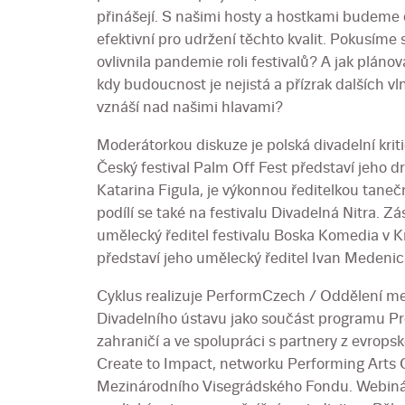
přinášejí. S našimi hosty a hostkami budeme 
efektivní pro udržení těchto kvalit. Pokusíme 
ovlivnila pandemie roli festivalů? A jak plánov
kdy budoucnost je nejistá a přízrak dalších v
vznáší nad našimi hlavami?
Moderátorkou diskuze je polská divadelní kri
Český festival Palm Off Fest představí jeho d
Katarina Figula, je výkonnou ředitelkou taneč
podílí se také na festivalu Divadelná Nitra. 
umělecký ředitel festivalu Boska Komedia v K
představí jeho umělecký ředitel Ivan Medenic
Cyklus realizuje PerformCzech / Oddělení me
Divadelního ústavu jako součást programu P
zahraničí a ve spolupráci s partnery z evrops
Create to Impact, networku Performing Arts 
Mezinárodního Visegrádského Fondu. Webinář