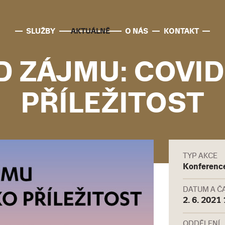
SLUŽBY
AKTUÁLNĚ
O NÁS
KONTAKT
D ZÁJMU: COVID
PŘÍLEŽITOST
TYP AKCE
Konferenc
DATUM A Č
2. 6. 2021
ODDĚLENÍ