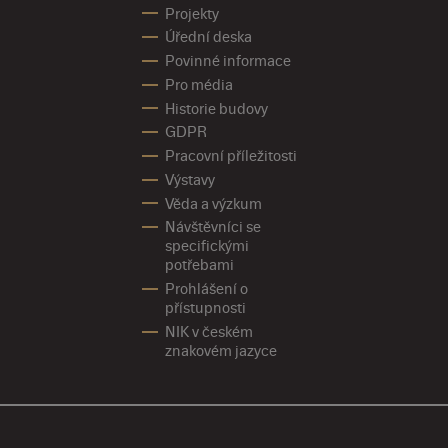
Projekty
Úřední deska
Povinné informace
Pro média
Historie budovy
GDPR
Pracovní příležitosti
Výstavy
Věda a výzkum
Návštěvníci se
specifickými
potřebami
Prohlášení o
přístupnosti
NIK v českém
znakovém jazyce