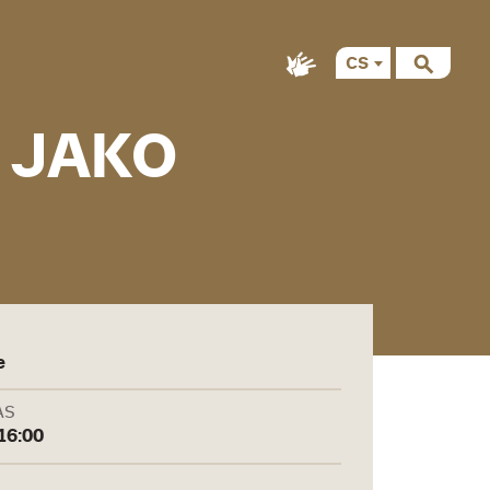
CS
 JAKO
e
AS
 16:00