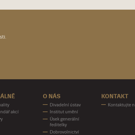
ti.
ÁLNĚ
O NÁS
KONTAKT
ality
Divadelní ústav
Kontaktujte 
ndář akcí
Institut umění
vy
Úsek generální
ředitelky
Dobrovolnictví