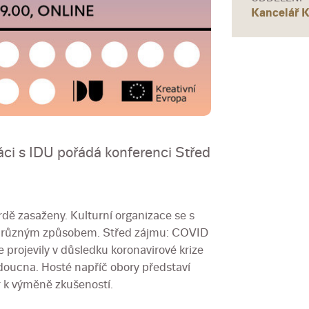
Kancelář K
áci s IDU pořádá konferenci Střed
rdě zasaženy. Kulturní organizace se s
jí různým způsobem. Střed zájmu: COVID
projevily v důsledku koronavirové krize
budoucna. Hosté napříč obory představí
r k výměně zkušeností.