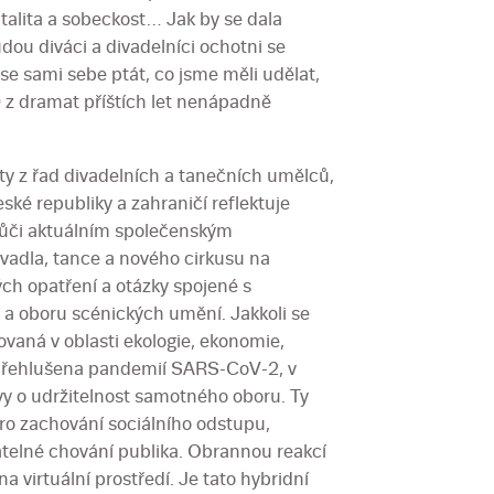
alita a sobeckost… Jak by se dala
dou diváci a divadelníci ochotni se
 sami sebe ptát, co jsme měli udělat,
 z dramat příštích let nenápadně
sty z řad divadelních a tanečních umělců,
ské republiky a zahraničí reflektuje
 vůči aktuálním společenským
adla, tance a nového cirkusu na
ých opatření a otázky spojené s
ce a oboru scénických umění. Jakkoli se
ovaná v oblasti ekologie, ekonomie,
h přehlušena pandemií SARS-CoV-2, v
avy o udržitelnost samotného oboru. Ty
ro zachování sociálního odstupu,
atelné chování publika. Obrannou reakcí
a virtuální prostředí. Je tato hybridní