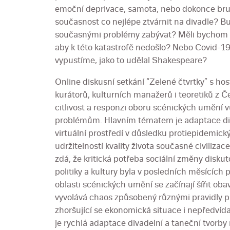
emoční deprivace, samota, nebo dokonce brut
současnost co nejlépe ztvárnit na divadle? Bu
současnými problémy zabývat? Měli bychom se
aby k této katastrofě nedošlo? Nebo Covid-19
vypustíme, jako to udělal Shakespeare?
Online diskusní setkání “Zelené čtvrtky” s ho
kurátorů, kulturních manažerů i teoretiků z Če
citlivost a responzi oboru scénických umění
problémům. Hlavním tématem je adaptace div
virtuální prostředí v důsledku protiepidemick
udržitelností kvality života současné civiliza
zdá, že kritická potřeba sociální změny diskut
politiky a kultury byla v posledních měsícíc
oblasti scénických umění se začínají šířit ob
vyvolává chaos způsobený různými pravidly p
zhoršující se ekonomická situace i nepředvíd
je rychlá adaptace divadelní a taneční tvorby n