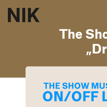
The Sh
„Dr