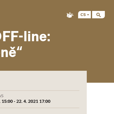
CS
EN
F-line:
éně“
AS
 15:00 - 22. 4. 2021 17:00