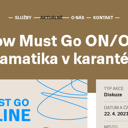
SLUŽBY
AKTUÁLNĚ
O NÁS
KONTAKT
ow Must Go ON/OF
amatika v karant
TYP AKCE
Diskuze
DATUM A Č
22. 4. 2021
MÍSTO