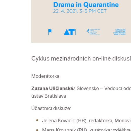
Cyklus mezinárodních on-line diskusí
Moderátorka:
Zuzana Uličianská
/ Slovensko – Vedoucí odd
ústav Bratislava
Účastníci diskuze:
Jelena Kovacic (HR), redaktorka, Monovi
Maria Kroupnik (RU), kurátorka vzdělá