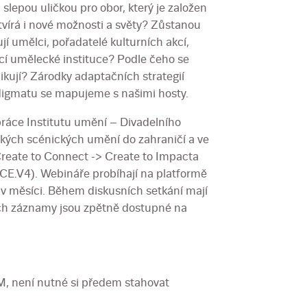
slepou uličkou pro obor, který je založen
tvírá i nové možnosti a světy? Zůstanou
ují umělci, pořadatelé kulturních akcí,
cí umělecké instituce? Podle čeho se
ikují? Zárodky adaptačních strategií
igmatu se mapujeme s našimi hosty.
práce Institutu umění – Divadelního
kých scénických umění do zahraničí a ve
Create to Connect -> Create to Impacta
CE.V4). Webináře probíhají na platformě
 v měsíci. Během diskusních setkání mají
ich záznamy jsou zpětně dostupné na
, není nutné si předem stahovat