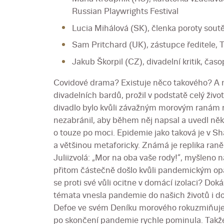
Russian Playwrights Festival
Lucia Mihálová (SK), členka poroty sou
Sam Pritchard (UK), zástupce ředitele, 
Jakub Škorpil (CZ), divadelní kritik, časo
Covidové drama? Existuje něco takového? A m
divadelních bardů, prožil v podstatě celý živ
divadlo bylo kvůli závažným morovým ranám n
nezabránil, aby během něj napsal a uvedl někt
o touze po moci. Epidemie jako taková je v S
a většinou metaforicky. Známá je replika ran
Juliizvolá: „Mor na oba vaše rody!“, myšleno 
přitom částečně došlo kvůli pandemickým opa
se proti své vůli ocitne v domácí izolaci? Dok
témata vnesla pandemie do našich životů i d
Defoe ve svém Deníku morového rokuzmiňuje, ž
po skončení pandemie rychle pominula. Takž