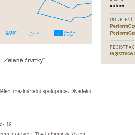
online
ODDĚLENÍ
PerformCz
PerformCz
REGISTRAC
registrace
 „Zelené čtvrtky“
ělení mezinárodní spolupráce, Divadelní
d- 19
vacího programu, The Lubimovka Young