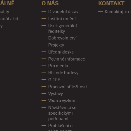
ÁLNĚ
O NÁS
KONTAKT
ality
Divadelní ústav
Kontaktujte 
ndář akcí
Institut umění
vy
Úsek generální
ředitelky
Dobrovolnictví
Projekty
Úřední deska
Povinné informace
Pro média
Historie budovy
GDPR
Pracovní příležitosti
Výstavy
Věda a výzkum
Návštěvníci se
specifickými
potřebami
Prohlášení o