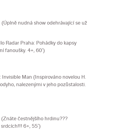
 (Úplně nudná show odehrávající se už
dlo Radar Praha: Pohádky do kapsy
í fanoušky. 4+, 60‘)
 Invisible Man (Inspirováno novelou H.
odyho, nalezenými v jeho pozůstalosti.
u (Znáte čestnějšího hrdinu???
srdcích!!! 6+, 55‘)