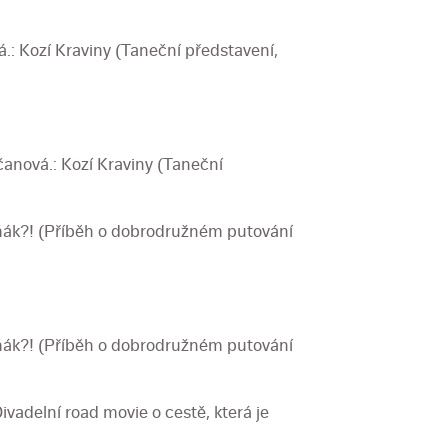
.: Kozí Kraviny (Taneční představení,
čanová.: Kozí Kraviny (Taneční
učňák?! (Příběh o dobrodružném putování
učňák?! (Příběh o dobrodružném putování
vadelní road movie o cestě, která je