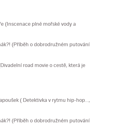
oře (Inscenace plné mořské vody a
učňák?! (Příběh o dobrodružném putování
ivadelní road movie o cestě, která je
apoušek ( Detektivka v rytmu hip-hop...,
učňák?! (Příběh o dobrodružném putování