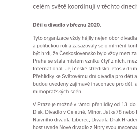
celém světě koordinují v těchto dnech
Děti a divadlo v březnu 2020.
Tyto organizace vždy hájily nejen obor divadla
a politickou roli a zasazovaly se o mírnění k
být hrdi, že Československo bylo vždy mezi za
Praha se stala místem vzniku čtyř z nich, me
International. Její české středisko letos v dru
Přehlídky ke Světovému dni divadla pro děti 
budou uvedeny zajímavé inscenace pro děti a 
mimopražských scén.
V Praze je možné v rámci přehlídky od 13. do 
Disk, Divadlo v Celetné, Minor, Jatka78 neb
Naivního divadla Liberec, Divadla Drak Hradec
host uvede Nové divadlo z Nitry svou inscena