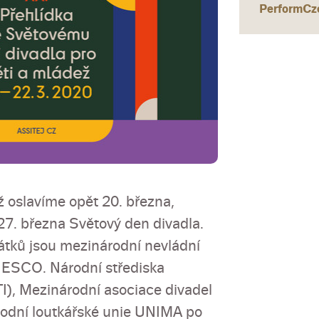
PerformCz
ž oslavíme opět 20. března,
 27. března Světový den divadla.
vátků jsou mezinárodní nevládní
NESCO. Národní střediska
I), Mezinárodní asociace divadel
rodní loutkářské unie UNIMA po