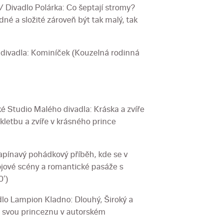
 Divadlo Polárka: Co šeptají stromy?
dné a složité zároveň být tak malý, tak
divadla: Kominíček (Kouzelná rodinná
 Studio Malého divadla: Kráska a zvíře
kletbu a zvíře v krásného prince
Napínavý pohádkový příběh, kde se v
jové scény a romantické pasáže s
0‘)
lo Lampion Kladno: Dlouhý, Široký a
i svou princeznu v autorském