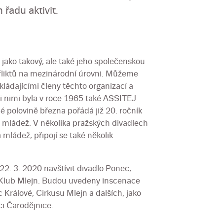
 řadu aktivit.
 jako takový, ale také jeho společenskou
onfliktů na mezinárodní úrovni. Můžeme
kládajícími členy těchto organizací a
zi nimi byla v roce 1965 také ASSITEJ
hé polovině března pořádá již 20. ročník
a mládež. V několika pražských divadlech
mládež, připojí se také několik
22. 3. 2020 navštívit divadlo Ponec,
o Klub Mlejn. Budou uvedeny inscenace
 Králové, Cirkusu Mlejn a dalších, jako
ci Čarodějnice.