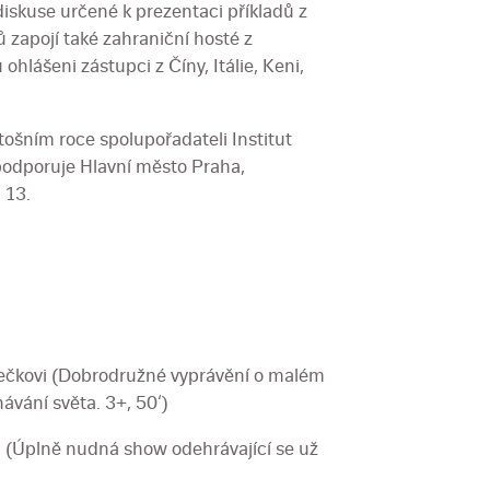
iskuse určené k prezentaci příkladů z
 zapojí také zahraniční hosté z
ohlášeni zástupci z Číny, Itálie, Keni,
ošním roce spolupořadateli Institut
podporuje Hlavní město Praha,
 13.
lečkovi (Dobrodružné vyprávění o malém
ávání světa. 3+, 50‘)
 (Úplně nudná show odehrávající se už