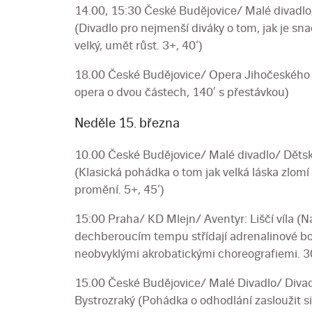
14.00, 15:30 České Budějovice/ Malé divadlo/
(Divadlo pro nejmenší diváky o tom, jak je sna
velký, umět růst. 3+, 40‘)
18.00 České Budějovice/ Opera Jihočeského 
opera o dvou částech, 140’ s přestávkou)
Neděle 15. března
10.00 České Budějovice/ Malé divadlo/ Dětské
(Klasická pohádka o tom jak velká láska zlomí 
promění. 5+, 45‘)
15:00 Praha/ KD Mlejn/ Aventyr: Liščí víla (
dechberoucím tempu střídají adrenalinové bo
neobvyklými akrobatickými choreografiemi. 3
15.00 České Budějovice/ Malé Divadlo/ Divad
Bystrozraký (Pohádka o odhodlání zasloužit s