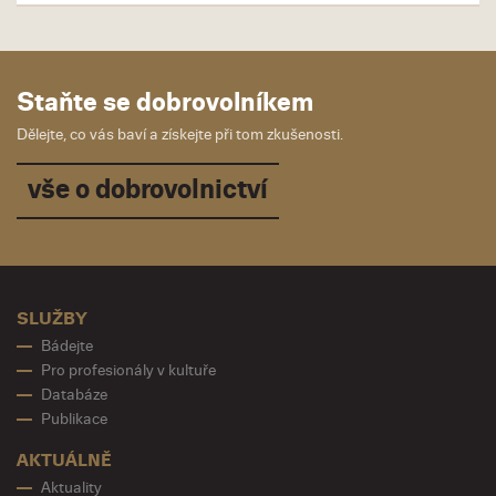
Staňte se dobrovolníkem
Dělejte, co vás baví a získejte při tom zkušenosti.
vše o dobrovolnictví
SLUŽBY
Bádejte
Pro profesionály v kultuře
Databáze
Publikace
AKTUÁLNĚ
Aktuality