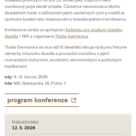
důsledku politických zvratů 20. století jako majoritní nebo
menšinový jazyk téměř zmizela. Částečná rekonstrukce těchto
divadelních tradic a zdůraznění jejich společných rysů a rozdílů je
výchozím bodem této mezinárodní a interdisciplinární konference.
Konference vzniká ve spolupráci
Kabinetu pro studium českého
divadla
/ NIK a organizace
Thalia Germanica
.
Thalia Germanica se více než tři desetiletí věnuje výzkumu historie
německy mluvícího divadla a procesům transferu s jejich
rozmanitými kulturními, sociálními, ekonomickými a politickými
implikacemi.
kdy:
4.–6. června 2026
kde:
NIK, Nekázanka 18, Praha 1
program konference
PUBLIKOVÁNO
12. 5. 2026