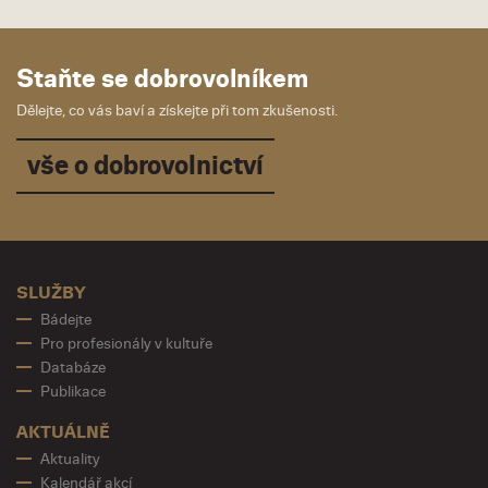
Staňte se dobrovolníkem
Dělejte, co vás baví a získejte při tom zkušenosti.
vše o dobrovolnictví
SLUŽBY
Bádejte
Pro profesionály v kultuře
Databáze
Publikace
AKTUÁLNĚ
Aktuality
Kalendář akcí