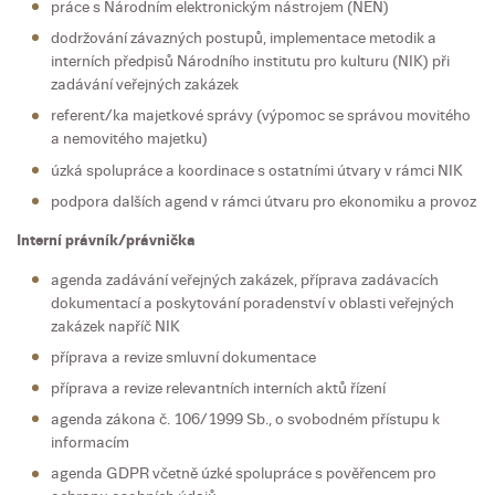
práce s Národním elektronickým nástrojem (NEN)
dodržování závazných postupů, implementace metodik a
interních předpisů Národního institutu pro kulturu (NIK) při
zadávání veřejných zakázek
referent/ka majetkové správy (výpomoc se správou movitého
a nemovitého majetku)
úzká spolupráce a koordinace s ostatními útvary v rámci NIK
podpora dalších agend v rámci útvaru pro ekonomiku a provoz
Interní právník/právnička
agenda zadávání veřejných zakázek, příprava zadávacích
dokumentací a poskytování poradenství v oblasti veřejných
zakázek napříč NIK
příprava a revize smluvní dokumentace
příprava a revize relevantních interních aktů řízení
agenda zákona č. 106/1999 Sb., o svobodném přístupu k
informacím
agenda GDPR včetně úzké spolupráce s pověřencem pro