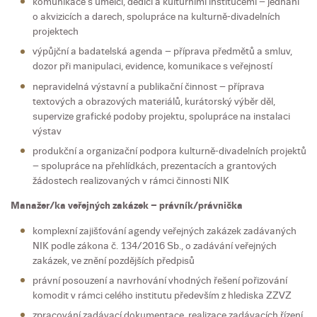
komunikace s umělci, dědici a kulturními institucemi – jednání
o akvizicích a darech, spolupráce na kulturně-divadelních
projektech
výpůjční a badatelská agenda – příprava předmětů a smluv,
dozor při manipulaci, evidence, komunikace s veřejností
nepravidelná výstavní a publikační činnost – příprava
textových a obrazových materiálů, kurátorský výběr děl,
supervize grafické podoby projektu, spolupráce na instalaci
výstav
produkční a organizační podpora kulturně-divadelních projektů
– spolupráce na přehlídkách, prezentacích a grantových
žádostech realizovaných v rámci činnosti NIK
Manažer/ka veřejných zakázek – právník/právnička
komplexní zajišťování agendy veřejných zakázek zadávaných
NIK podle zákona č. 134/2016 Sb., o zadávání veřejných
zakázek, ve znění pozdějších předpisů
právní posouzení a navrhování vhodných řešení pořizování
komodit v rámci celého institutu především z hlediska ZZVZ
zpracování zadávací dokumentace, realizace zadávacích řízení,