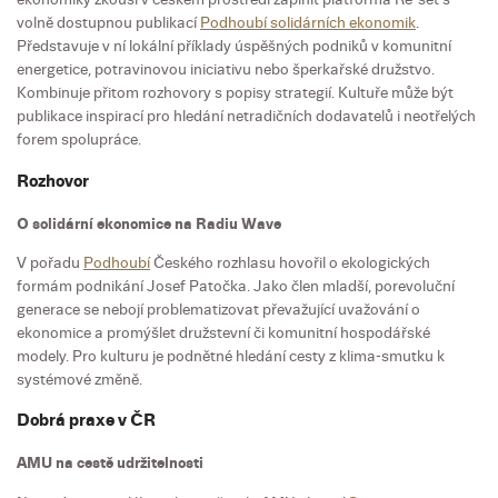
volně dostupnou publikací
Podhoubí solidárních ekonomik
.
Představuje v ní lokální příklady úspěšných podniků v komunitní
energetice, potravinovou iniciativu nebo šperkařské družstvo.
Kombinuje přitom rozhovory s popisy strategií. Kultuře může být
publikace inspirací pro hledání netradičních dodavatelů i neotřelých
forem spolupráce.
Rozhovor
O solidární ekonomice na Radiu Wave
V pořadu
Podhoubí
Českého rozhlasu hovořil o ekologických
formám podnikání Josef Patočka. Jako člen mladší, porevoluční
generace se nebojí problematizovat převažující uvažování o
ekonomice a promýšlet družstevní či komunitní hospodářské
modely. Pro kulturu je podnětné hledání cesty z klima-smutku k
systémové změně.
Dobrá praxe v ČR
AMU na cestě udržitelnosti