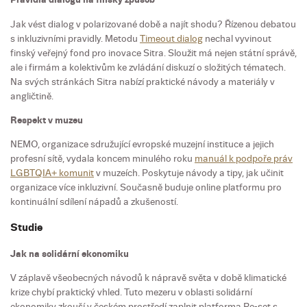
Jak vést dialog v polarizované době a najít shodu? Řízenou debatou
s inkluzivními pravidly. Metodu
Timeout dialog
nechal vyvinout
finský veřejný fond pro inovace Sitra. Sloužit má nejen státní správě,
ale i firmám a kolektivům ke zvládání diskuzí o složitých tématech.
Na svých stránkách Sitra nabízí praktické návody a materiály v
angličtině.
Respekt v muzeu
NEMO, organizace sdružující evropské muzejní instituce a jejich
profesní sítě, vydala koncem minulého roku
manuál k podpoře práv
LGBTQIA+ komunit
v muzeích. Poskytuje návody a tipy, jak učinit
organizace více inkluzivní. Současně buduje online platformu pro
kontinuální sdílení nápadů a zkušeností.
Studie
Jak na solidární ekonomiku
V záplavě všeobecných návodů k nápravě světa v době klimatické
krize chybí praktický vhled. Tuto mezeru v oblasti solidární
ekonomiky zkouší v českém prostředí zaplnit platforma Re-set s