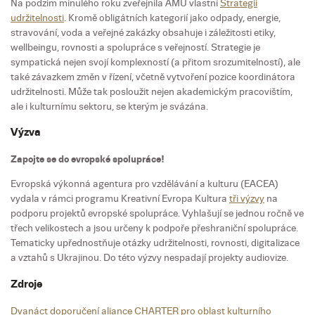
Na podzim minulého roku zveřejnila AMU vlastní
Strategii
udržitelnosti
. Kromě obligátních kategorií jako odpady, energie,
stravování, voda a veřejné zakázky obsahuje i záležitosti etiky,
wellbeingu, rovnosti a spolupráce s veřejností. Strategie je
sympatická nejen svojí komplexností (a přitom srozumitelností), ale
také závazkem změn v řízení, včetně vytvoření pozice koordinátora
udržitelnosti. Může tak posloužit nejen akademickým pracovištím,
ale i kulturnímu sektoru, se kterým je svázána.
Výzva
Zapojte se do evropské spolupráce!
Evropská výkonná agentura pro vzdělávání a kulturu (EACEA)
vydala v rámci programu Kreativní Evropa Kultura
tři výzvy
na
podporu projektů evropské spolupráce. Vyhlašují se jednou ročně ve
třech velikostech a jsou určeny k podpoře přeshraniční spolupráce.
Tematicky upřednostňuje otázky udržitelnosti, rovnosti, digitalizace
a vztahů s Ukrajinou. Do této výzvy nespadají projekty audiovize.
Zdroje
Dvanáct doporučení aliance CHARTER pro oblast kulturního