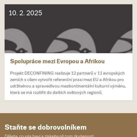
10. 2. 2025
Spolupráce mezi Evropou a Afrikou
Projekt DECONFINING realizuje 12 partnerů v 11 evropských
zemích s cílem vytvořit referenční praxi mezi EU a Afrikou pro
udržitelnou a spravedlivou mezikontinentální kulturní výměnu,
která se má rozšířit do dalších světových regionů.
Staňte se dobrovolníkem
Dělejte, co vás baví a získejte při tom zkušenosti.