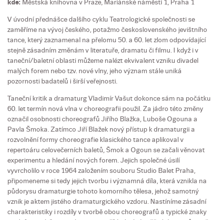
kde:
Městská knihovna v Praze, Mariánské náměstí 1, Praha 1
V úvodní přednášce dalšího cyklu Teatrologické společnosti se
zaměříme na vývoj českého, potažmo československého jevištního
tance, který zaznamenal na přelomu 50. a 60. let zlom odpovídající
stejně zásadním změnám v literatuře, dramatu či filmu. I když i v
taneční/baletní oblasti můžeme nalézt ekvivalent vzniku divadel
malých forem nebo tzv. nové vlny, jeho význam stále uniká
pozornosti badatelů i širší veřejnosti.
Taneční kritik a dramaturg Vladimír Vašut dokonce sám na počátku
60. let termín nová vlna v choreografii použil. Za jádro této změny
označil osobnosti choreografů Jiřího Blažka, Luboše Ogouna a
Pavla Šmoka. Zatímco Jiří Blažek nový přístup k dramaturgii a
rozvolnění formy choreografie klasického tance aplikoval v
repertoáru celovečerních baletů, Šmok a Ogoun se začali věnovat
experimentu a hledání nových forem. Jejich společné úsilí
vyvrcholilo v roce 1964 založením souboru Studio Balet Praha,
připomeneme si tedy jejich tvorbu i významná díla, která vznikla na
půdorysu dramaturgie tohoto komorního tělesa, jehož samotný
vznik je aktem jistého dramaturgického vzdoru. Nastíníme zásadní
charakteristiky i rozdíly v tvorbě obou choreografů a typické znaky