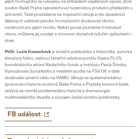
jejich formujícího se rukopisu na příkladech úspěšných opusů, jimiž
soubor Balet Praha reprezentoval tuzemskou produkci především v
zahraničí. Také poukážeme na inspirační zdroje a vliv zásadních
dějinných událostí jakožto formativních zkušeností těchto
osobností pro jejich tvorbu. Neboť pouze poznáme-li minulost
oboru, můžeme jej rozvíjet a inovovat skutečně tvůrčím způsobem i
dnes.
PhDr. Lucie Kocourková
je taneční publicistka a historička, autorka
literatury faktu, vedoucí taneční redakce portálu Opera PLUS,
koordinátorka aktivit Nadačního fondu a Institutu Pavla Šmoka.
Vystudovala žurnalistiku a mediální studia na FSV UK a dále
studovala taneční vědu na HAMU. Věnuje se systematickému
zpracování historie souborů Balet Praha a Pražský komorní balet,
zabývá se rovněž problematikou historie a dramaturgie
multimediálního divadla a vývojem české taneční publicistiky.
FB událost