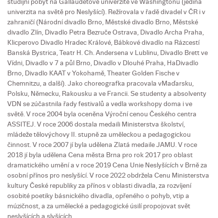
studijní pobyt na Gallaudetově univerzitě ve Washingtonu (jediná
univerzita na světě pro Neslyšící). Režírovala v řadě divadel v ČR i v
zahraničí (Národní divadlo Brno, Městské divadlo Brno, Městské
divadlo Zlín, Divadlo Petra Bezruče Ostrava, Divadlo Archa Praha,
Klicperovo Divadlo Hradec Králové, Bábkové divadlo na Rázcestí
Banská Bystrica, Teatr H. Ch. Andersena v Lublinu, Divadlo Brett ve
Vídni, Divadlo v 7 a půl Brno, Divadlo v Dlouhé Praha, HaDivadlo
Brno, Divadlo KAAT v Yokohamě, Theater Golden Fische v
Chemnitzu, a další). Jako choreografka pracovala vMaďarsku,
Polsku, Německu, Rakousku a ve Francii. Se studenty a absolventy
VDN se zúčastnila řady festivalů a vedla workshopy doma i ve
světě. V roce 2004 byla oceněna Výroční cenou Českého centra
ASSITEJ. V roce 2006 dostala medaili Ministerstva školství,
mládeže tělovýchovy II. stupně za uměleckou a pedagogickou
činnost. V roce 2007 jí byla udělena Zlatá medaile JAMU. V roce
2018 jí byla udělena Cena města Brna pro rok 2017 pro oblast
dramatického umění a v roce 2019 Cena Unie Neslyšících v Brně za
osobní přínos pro neslyšící. V roce 2022 obdržela Cenu Ministerstva
kultury České republiky za přínos v oblasti divadla, za rozvíjení
osobité poetiky básnického divadla, opřeného o pohyb, vtip a
múzičnost, a za umělecké a pedagogické úsilí propojovat svět
neslyšících a slyšících.