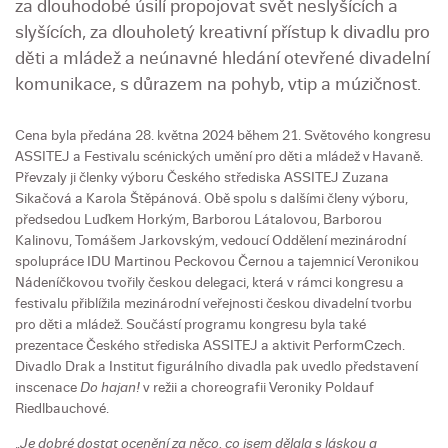
za dlouhodobé úsilí propojovat svět neslyšících a
slyšících, za dlouholetý kreativní přístup k divadlu pro
děti a mládež a neúnavné hledání otevřené divadelní
komunikace, s důrazem na pohyb, vtip a múzičnost.
Cena byla předána 28. května 2024 během 21. Světového kongresu
ASSITEJ a Festivalu scénických umění pro děti a mládež v Havaně.
Převzaly ji členky výboru Českého střediska ASSITEJ Zuzana
Sikačová a Karola Štěpánová. Obě spolu s dalšími členy výboru,
předsedou Luďkem Horkým, Barborou Látalovou, Barborou
Kalinovu, Tomášem Jarkovským, vedoucí Oddělení mezinárodní
spolupráce IDU Martinou Peckovou Černou a tajemnicí Veronikou
Nádeníčkovou tvořily českou delegaci, která v rámci kongresu a
festivalu přiblížila mezinárodní veřejnosti českou divadelní tvorbu
pro děti a mládež. Součástí programu kongresu byla také
prezentace Českého střediska ASSITEJ a aktivit PerformCzech.
Divadlo Drak a Institut figurálního divadla pak uvedlo představení
inscenace
Do hajan!
v režii a choreografii Veroniky Poldauf
Riedlbauchové.
„
Je dobré dostat ocenění za něco, co jsem dělala s láskou a