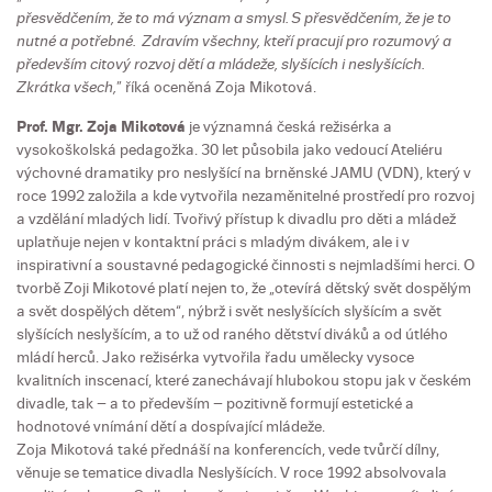
přesvědčením, že to má význam a smysl. S přesvědčením, že je to
nutné a potřebné. Zdravím všechny, kteří pracují pro rozumový a
především citový rozvoj dětí a mládeže, slyšících i neslyšících.
Zkrátka všech,
” říká oceněná Zoja Mikotová.
Prof. Mgr. Zoja Mikotová
je významná česká režisérka a
vysokoškolská pedagožka. 30 let působila jako vedoucí Ateliéru
výchovné dramatiky pro neslyšící na brněnské JAMU (VDN), který v
roce 1992 založila a kde vytvořila nezaměnitelné prostředí pro rozvoj
a vzdělání mladých lidí. Tvořivý přístup k divadlu pro děti a mládež
uplatňuje nejen v kontaktní práci s mladým divákem, ale i v
inspirativní a soustavné pedagogické činnosti s nejmladšími herci. O
tvorbě Zoji Mikotové platí nejen to, že „otevírá dětský svět dospělým
a svět dospělých dětem“, nýbrž i svět neslyšících slyšícím a svět
slyšících neslyšícím, a to už od raného dětství diváků a od útlého
mládí herců. Jako režisérka vytvořila řadu umělecky vysoce
kvalitních inscenací, které zanechávají hlubokou stopu jak v českém
divadle, tak – a to především – pozitivně formují estetické a
hodnotové vnímání dětí a dospívající mládeže.
Zoja Mikotová také přednáší na konferencích, vede tvůrčí dílny,
věnuje se tematice divadla Neslyšících. V roce 1992 absolvovala