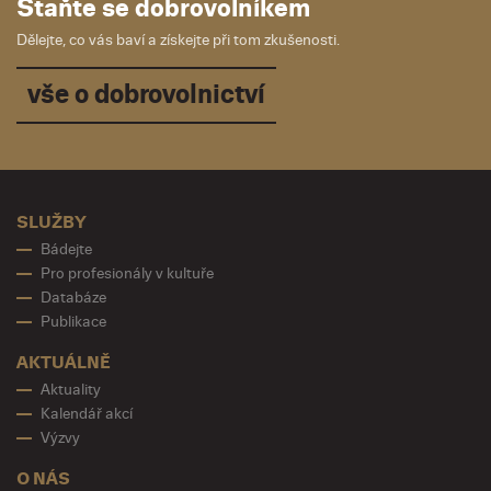
Staňte se dobrovolníkem
Dělejte, co vás baví a získejte při tom zkušenosti.
vše o dobrovolnictví
SLUŽBY
Bádejte
Pro profesionály v kultuře
Databáze
Publikace
AKTUÁLNĚ
Aktuality
Kalendář akcí
Výzvy
O NÁS