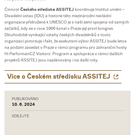
Činnost
Českého střediska ASSITEJ
koordinuje Institut umění –
Divadelní ústav (IDU) a historie této mezinárodní nevládní
organizace přidružené k UNESCO je s naší zemí spojena od samých
začátků, kdy se v roce 1966 konal v Praze její první kongres.
Dlouhodobě vynikající vztahy českých divadelníků s touto
organizací potvrzuje i fakt, že exekutivní výbor ASSITEJ bude letos
na podzim zasedat v Praze v rámci programu pro zahraniční hosty
Hi PerformanCZ Visitors´ Program a spolupráce v rámci dalších
projektů ASSITEJ jsou naplánovány i na další roky.
Více o Českém středisku ASSITEJ
PUBLIKOVÁNO
10. 6. 2024
SDÍLEJTE