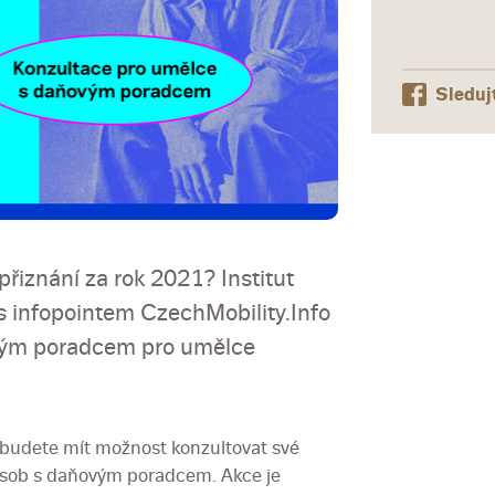
Sleduj
řiznání za rok 2021? Institut
s infopointem CzechMobility.Info
ovým poradcem pro umělce
budete mít možnost konzultovat své
 osob s daňovým poradcem. Akce je