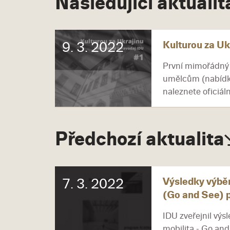
Následující aktualit
Kulturou za Uk
9. 3. 2022
První mimořádný 
umělcům (nabídky 
naleznete oficiál
Předchozí aktualita
Výsledky výběr
7. 3. 2022
(Go and See) p
IDU zveřejnil výs
mobilita - Go and