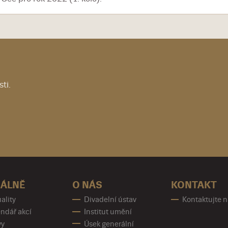
ti.
ÁLNĚ
O NÁS
KONTAKT
ality
Divadelní ústav
Kontaktujte 
ndář akcí
Institut umění
vy
Úsek generální