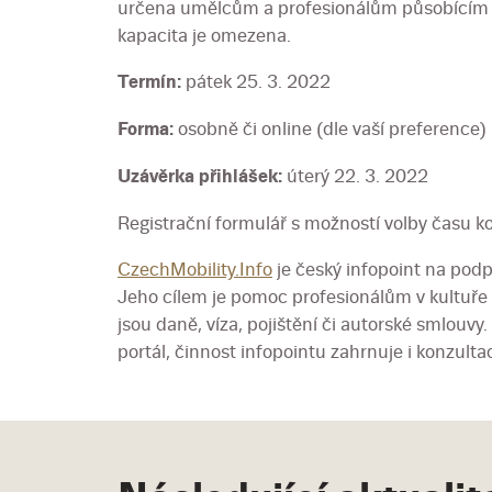
určena umělcům a profesionálům působícím v 
kapacita je omezena.
Termín:
pátek 25. 3. 2022
Forma:
osobně či online (dle vaší preference)
Uzávěrka přihlášek:
úterý 22. 3. 2022
Registrační formulář s možností volby času 
CzechMobility.Info
je český infopoint na pod
Jeho cílem je pomoc profesionálům v kultuře s
jsou daně, víza, pojištění či autorské smlouvy
portál, činnost infopointu zahrnuje i konzult