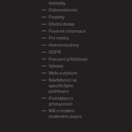
ředitelky
Dobrovolnictví
Projekty
Úřední deska
Povinné informace
Pro média
Historie budovy
GDPR
Pracovní příležitosti
Výstavy
Věda a výzkum
Návštěvníci se
specifickými
potřebami
Prohlášení o
přístupnosti
NIK v českém
znakovém jazyce