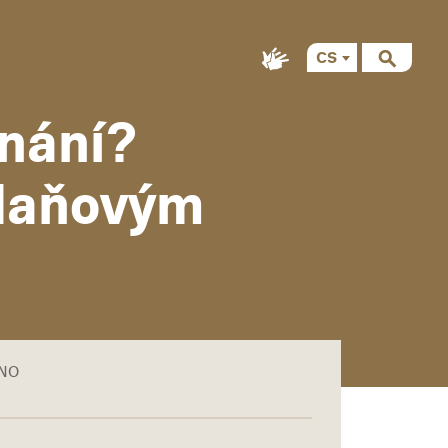
CS
znání?
 daňovým
ÁNO