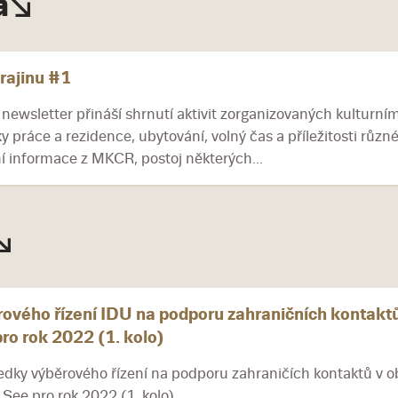
a
rajinu #1
newsletter přináší shrnutí aktivit zorganizovaných kulturn
práce a rezidence, ubytování, volný čas a příležitosti různ
ní informace z MKCR, postoj některých...
ového řízení IDU na podporu zahraničních kontaktů
ro rok 2022 (1. kolo)
ledky výběrového řízení na podporu zahraničích kontaktů v 
 See pro rok 2022 (1. kolo).