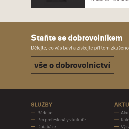
Staňte se dobrovolníkem
Dělejte, co vás baví a získejte při tom zkušenos
vše o dobrovolnictví
SLUŽBY
AKTU
Bádejte
Aktu
Pro profesionály v kultuře
Kale
Databáze
Výz