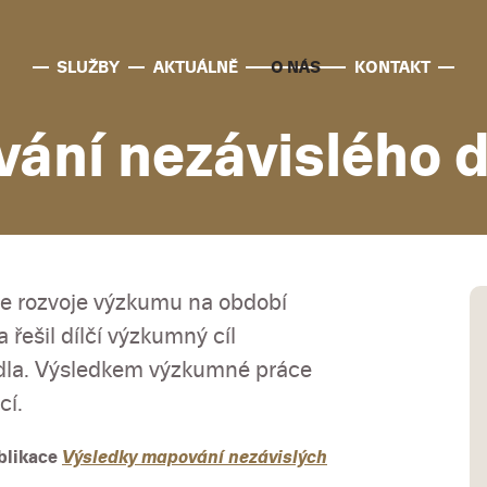
SLUŽBY
AKTUÁLNĚ
O NÁS
KONTAKT
ání nezávislého d
e rozvoje výzkumu na období
 řešil dílčí výzkumný cíl
adla. Výsledkem výzkumné práce
cí.
ublikace
Výsledky mapování nezávislých