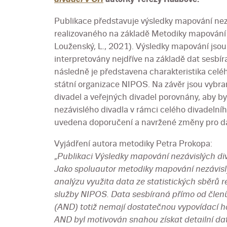
Publikace představuje výsledky mapování nezá
realizovaného na základě Metodiky mapování n
Louženský, L., 2021). Výsledky mapování jso
interpretovány nejdříve na základě dat sesbír
následně je představena charakteristika celéh
státní organizace NIPOS. Na závěr jsou vybra
divadel a veřejných divadel porovnány, aby 
nezávislého divadla v rámci celého divadelníh
uvedena doporučení a navržené změny pro dal
Vyjádření autora metodiky Petra Prokopa:
„
Publikaci Výsledky mapování nezávislých div
Jako spoluautor metodiky mapování nezávisl
analýzu využita data ze statistických sběrů r
služby NIPOS. Data sesbíraná přímo od člen
(AND) totiž nemají dostatečnou vypovídací h
AND byl motivován snahou získat detailní dat