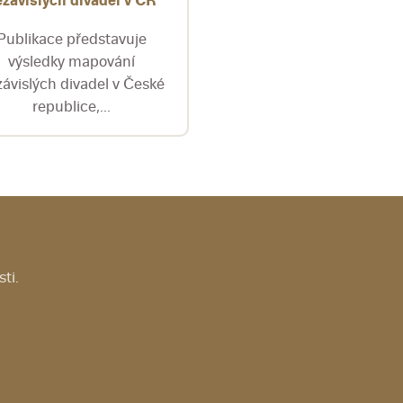
ezávislých divadel v ČR
Publikace představuje
výsledky mapování
ávislých divadel v České
republice,...
ti.