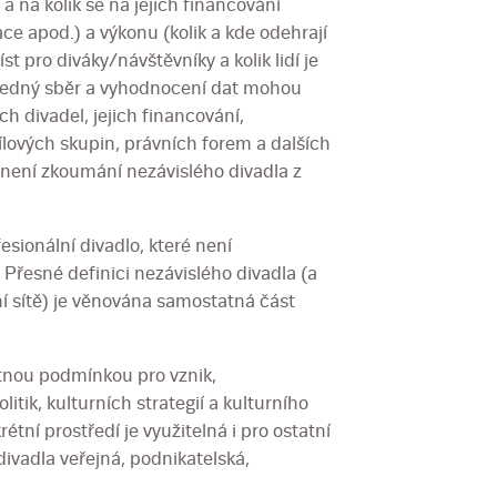
 a na kolik se na jejich financování
tace apod.) a výkonu (kolik a kde odehrají
st pro diváky/návštěvníky a kolik lidí je
sledný sběr a vyhodnocení dat mohou
ch divadel, jejich financování,
ílových skupin, právních forem a dalších
není zkoumání nezávislého divadla z
esionální divadlo, které není
Přesné definici nezávislého divadla (a
í sítě) je věnována samostatná část
tnou podmínkou pro vznik,
tik, kulturních strategií a kulturního
tní prostředí je využitelná i pro ostatní
ivadla veřejná, podnikatelská,