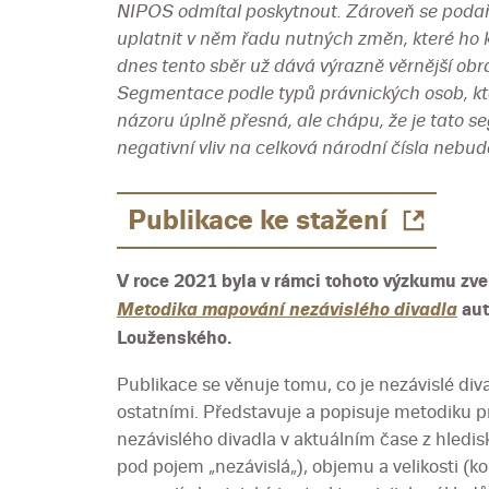
NIPOS odmítal poskytnout. Zároveň se podař
uplatnit v něm řadu nutných změn, které ho k
dnes tento sběr už dává výrazně věrnější obr
Segmentace podle typů právnických osob, kt
názoru úplně přesná, ale chápu, že je tato 
negativní vliv na celková národní čísla nebude
Publikace ke stažení
V roce 2021 byla v rámci tohoto výzkumu zve
Metodika mapování nezávislého divadla
aut
Louženského.
Publikace se věnuje tomu, co je nezávislé divad
ostatními. Představuje a popisuje metodiku p
nezávislého divadla v aktuálním čase z hledisk
pod pojem „nezávislá„), objemu a velikosti (kol