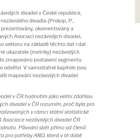
vislých divadel v České republice,
ezávislého divadla (Prokop, P.,
u prezentovány, okomentovány a
aných Asociací nezávislých divadel,
o sektoru na základě těchto dat i dat
né ukazatele (metriky) nezávislých
bylo zmapováno postavení segmentu
o odvětví. V samostatné kapitole jsou
ší mapování nezávislých divadel.
adel v ČR hodnotím jako velmi zdařilou.
ých divadel v ČR rozumím, proč byla pro
ealizovaných v rámci státní statistické
ů Asociace nezávislých divadel ČR
odnotu. Původní sběr přímo od členů
a pro potřeby AND, která v té době