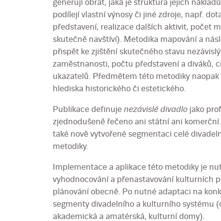
generují obrat, jaká je struktura jejich nákladů
podílejí vlastní výnosy či jiné zdroje, např. do
představení, realizace dalších aktivit, počet mí
skutečně navštíví). Metodika mapování a ná
přispět ke zjištění skutečného stavu nezávislý
zaměstnanosti, počtu představení a diváků, c
ukazatelů. Předmětem této metodiky naopak 
hlediska historického či estetického.
Publikace definuje
nezávislé divadlo
jako prof
zjednodušeně řečeno ani státní ani komerční. 
také nově vytvořené segmentaci celé divadeln
metodiky.
Implementace a aplikace této metodiky je nu
vyhodnocování a přenastavování kulturních poli
plánování obecně. Po nutné adaptaci na konkré
segmenty divadelního a kulturního systému (d
akademická a amatérská, kulturní domy).