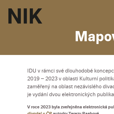
Mapov
IDU v rámci své dlouhodobé koncepc
2019 – 2023 v oblasti Kulturní politika
zaměřený na oblast nezávislého div
je vydání dvou elektronických publika
V roce 2023 byla zveřejněna elektronická p
divadel v ČR
autorky Terezy Raabové.