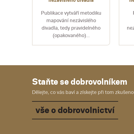
nezávislého divadla
n
Publikace vytváří metodiku
mapování nezávislého
divadla, tedy pravidelného
nez
(opakovaného)...
Staňte se dobrovolníkem
Dělejte, co vás baví a získejte při tom zkušenos
vše o dobrovolnictví