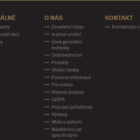
ÁLNĚ
O NÁS
KONTAKT
ality
Divadelní ústav
Kontaktujte 
ndář akcí
Institut umění
vy
Úsek generální
ředitelky
Dobrovolnictví
Projekty
Úřední deska
Povinné informace
Pro média
Historie budovy
GDPR
Pracovní příležitosti
Výstavy
Věda a výzkum
Návštěvníci se
specifickými