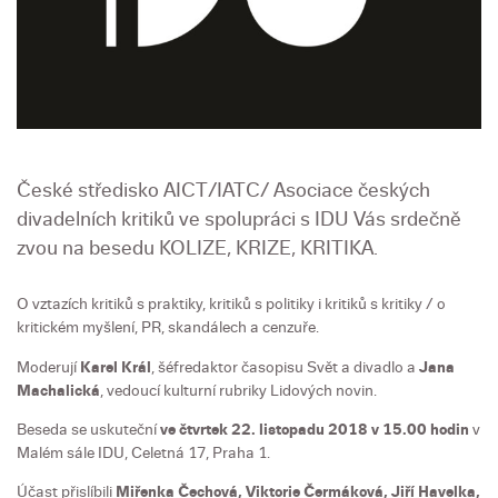
České středisko AICT/IATC/ Asociace českých
divadelních kritiků ve spolupráci s IDU Vás srdečně
zvou na besedu KOLIZE, KRIZE, KRITIKA.
O vztazích kritiků s praktiky, kritiků s politiky i kritiků s kritiky / o
kritickém myšlení, PR, skandálech a cenzuře.
Moderují
Karel Král
, šéfredaktor časopisu Svět a divadlo a
Jana
Machalická
, vedoucí kulturní rubriky Lidových novin.
Beseda se uskuteční
ve čtvrtek 22. listopadu 2018 v 15.00 hodin
v
Malém sále IDU, Celetná 17, Praha 1.
Účast přislíbili
Miřenka Čechová, Viktorie Čermáková, Jiří Havelka,