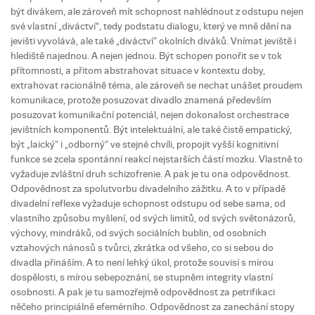
být divákem, ale zároveň mít schopnost nahlédnout z odstupu nejen
své vlastní „diváctví“, tedy podstatu dialogu, který ve mně dění na
jevišti vyvolává, ale také „diváctví“ okolních diváků. Vnímat jeviště i
hlediště najednou. A nejen jednou. Být schopen ponořit se v tok
přítomnosti, a přitom abstrahovat situace v kontextu doby,
extrahovat racionálně téma, ale zároveň se nechat unášet proudem
komunikace, protože posuzovat divadlo znamená především
posuzovat komunikační potenciál, nejen dokonalost orchestrace
jevištních komponentů. Být intelektuální, ale také čistě empatický,
být „laický“ i „odborný“ ve stejné chvíli, propojit vyšší kognitivní
funkce se zcela spontánní reakcí nejstarších částí mozku. Vlastně to
vyžaduje zvláštní druh schizofrenie. A pak je tu ona odpovědnost.
Odpovědnost za spolutvorbu divadelního zážitku. A to v případě
divadelní reflexe vyžaduje schopnost odstupu od sebe sama, od
vlastního způsobu myšlení, od svých limitů, od svých světonázorů,
výchovy, mindráků, od svých sociálních bublin, od osobních
vztahových nánosů s tvůrci, zkrátka od všeho, co si sebou do
divadla přináším. A to není lehký úkol, protože souvisí s mírou
dospělosti, s mírou sebepoznání, se stupněm integrity vlastní
osobnosti. A pak je tu samozřejmě odpovědnost za petrifikaci
něčeho principiálně efemérního. Odpovědnost za zanechání stopy