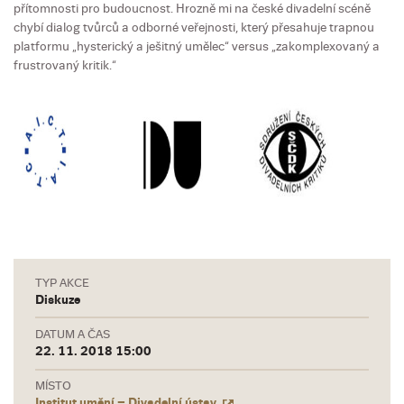
přítomnosti pro budoucnost. Hrozně mi na české divadelní scéně
chybí dialog tvůrců a odborné veřejnosti, který přesahuje trapnou
platformu „hysterický a ješitný umělec“ versus „zakomplexovaný a
frustrovaný kritik.“
TYP AKCE
Diskuze
DATUM A ČAS
22. 11. 2018 15:00
MÍSTO
Institut umění – Divadelní ústav