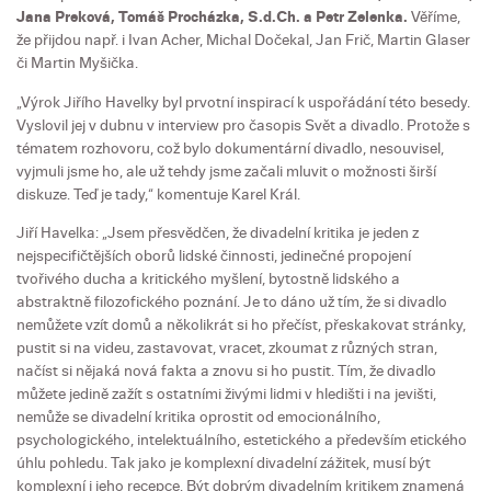
Jana Preková, Tomáš Procházka, S.d.Ch. a Petr Zelenka.
Věříme,
že přijdou např. i Ivan Acher, Michal Dočekal, Jan Frič, Martin Glaser
či Martin Myšička.
„Výrok Jiřího Havelky byl prvotní inspirací k uspořádání této besedy.
Vyslovil jej v dubnu v interview pro časopis Svět a divadlo. Protože s
tématem rozhovoru, což bylo dokumentární divadlo, nesouvisel,
vyjmuli jsme ho, ale už tehdy jsme začali mluvit o možnosti širší
diskuze. Teď je tady,“ komentuje Karel Král.
Jiří Havelka: „Jsem přesvědčen, že divadelní kritika je jeden z
nejspecifičtějších oborů lidské činnosti, jedinečné propojení
tvořivého ducha a kritického myšlení, bytostně lidského a
abstraktně filozofického poznání. Je to dáno už tím, že si divadlo
nemůžete vzít domů a několikrát si ho přečíst, přeskakovat stránky,
pustit si na videu, zastavovat, vracet, zkoumat z různých stran,
načíst si nějaká nová fakta a znovu si ho pustit. Tím, že divadlo
můžete jedině zažít s ostatními živými lidmi v hledišti i na jevišti,
nemůže se divadelní kritika oprostit od emocionálního,
psychologického, intelektuálního, estetického a především etického
úhlu pohledu. Tak jako je komplexní divadelní zážitek, musí být
komplexní i jeho recepce. Být dobrým divadelním kritikem znamená