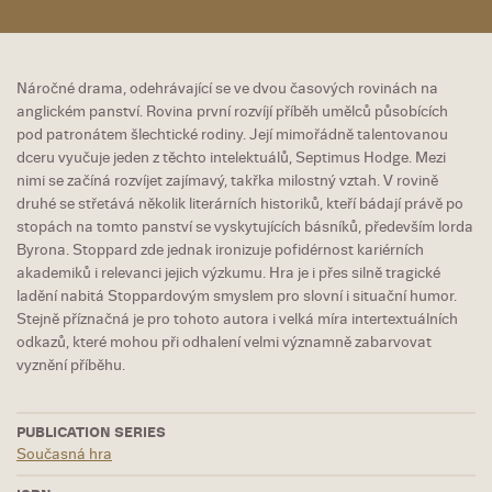
Náročné drama, odehrávající se ve dvou časových rovinách na
anglickém panství. Rovina první rozvíjí příběh umělců působících
pod patronátem šlechtické rodiny. Její mimořádně talentovanou
dceru vyučuje jeden z těchto intelektuálů, Septimus Hodge. Mezi
nimi se začíná rozvíjet zajímavý, takřka milostný vztah. V rovině
druhé se střetává několik literárních historiků, kteří bádají právě po
stopách na tomto panství se vyskytujících básníků, především lorda
Byrona. Stoppard zde jednak ironizuje pofidérnost kariérních
akademiků i relevanci jejich výzkumu. Hra je i přes silně tragické
ladění nabitá Stoppardovým smyslem pro slovní i situační humor.
Stejně příznačná je pro tohoto autora i velká míra intertextuálních
odkazů, které mohou při odhalení velmi významně zabarvovat
vyznění příběhu.
PUBLICATION SERIES
Současná hra