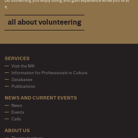
Do something you enjoy doing and gain experience while you’re at
it.
all about volunteering
SERVICES
Visit the NIK
Information for Professionals in Culture
Databases
Publications
NEWS AND CURRENT EVENTS
News
Events
Calls
ABOUT US