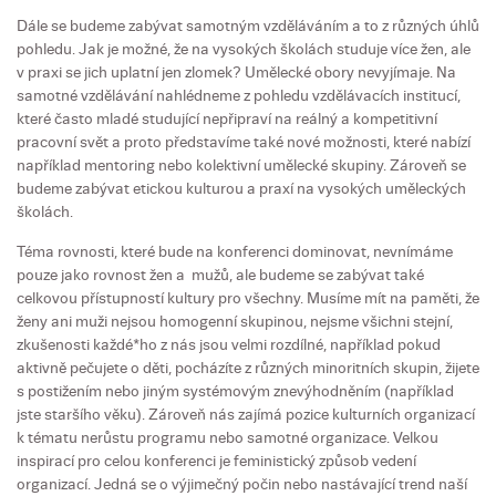
Dále se budeme zabývat samotným vzděláváním a to z různých úhlů
pohledu. Jak je možné, že na vysokých školách studuje více žen, ale
v praxi se jich uplatní jen zlomek? Umělecké obory nevyjímaje. Na
samotné vzdělávání nahlédneme z pohledu vzdělávacích institucí,
které často mladé studující nepřipraví na reálný a kompetitivní
pracovní svět a proto představíme také nové možnosti, které nabízí
například mentoring nebo kolektivní umělecké skupiny. Zároveň se
budeme zabývat etickou kulturou a praxí na vysokých uměleckých
školách.
Téma rovnosti, které bude na konferenci dominovat, nevnímáme
pouze jako rovnost žen a mužů, ale budeme se zabývat také
celkovou přístupností kultury pro všechny. Musíme mít na paměti, že
ženy ani muži nejsou homogenní skupinou, nejsme všichni stejní,
zkušenosti každé*ho z nás jsou velmi rozdílné, například pokud
aktivně pečujete o děti, pocházíte z různých minoritních skupin, žijete
s postižením nebo jiným systémovým znevýhodněním (například
jste staršího věku). Zároveň nás zajímá pozice kulturních organizací
k tématu nerůstu programu nebo samotné organizace. Velkou
inspirací pro celou konferenci je feministický způsob vedení
organizací. Jedná se o výjimečný počin nebo nastávající trend naší