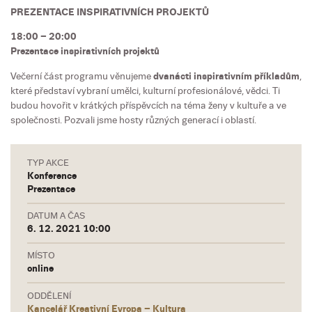
PREZENTACE INSPIRATIVNÍCH PROJEKTŮ
18:00 – 20:00
Prezentace inspirativních projektů
Večerní část programu věnujeme
dvanácti inspirativním příkladům
,
které představí vybraní umělci, kulturní profesionálové, vědci. Ti
budou hovořit v krátkých příspěvcích na téma ženy v kultuře a ve
společnosti. Pozvali jsme hosty různých generací i oblastí.
TYP AKCE
Konference
Prezentace
DATUM A ČAS
6. 12. 2021 10:00
MÍSTO
online
ODDĚLENÍ
Kancelář Kreativní Evropa – Kultura