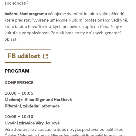
společnosti?
Večerní část programu
věnujeme dvanácti inspirativním příkladů,
které představí vybrané umělkyně, kulturní profesionálky, vědkyně,
které budou hovořit v krátkých příspěvcích opět na téma ženy v
kultuře a ve společnosti. Pozvali jsme hosty z různých generací i
oblastí.
FB událost
PROGRAM
KONFERENCE
10:00 – 10:05
Moderuje: Alica Sigmund Heráková
Přivítání, základní informace
10:05 – 10:10
Úvodní zdravice Věry Jourové
Věra Jourová je v současné době nejvýše postavenou političkou
Česka. Vykonává funkci Místopředsedkyně Evropské komise pro