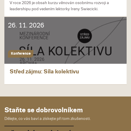
V roce 2026 je obsah kurzu věnován osobnímu rozvoji a
leadershipu pod vedením lektorky Ireny Swiecicki.
26. 11. 2026
Konference
Střed zájmu: Síla kolektivu
Staňte se dobrovolníkem
Dělejte, co vás baví a získejte při tom zkušenosti.