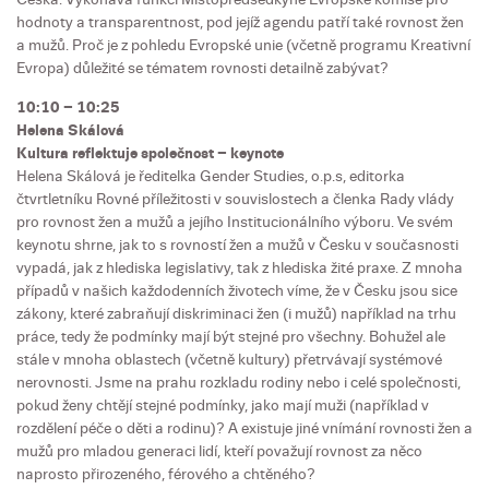
hodnoty a transparentnost, pod jejíž agendu patří také rovnost žen
a mužů. Proč je z pohledu Evropské unie (včetně programu Kreativní
Evropa) důležité se tématem rovnosti detailně zabývat?
10:10 – 10:25
Helena Skálová
Kultura reflektuje společnost – keynote
Helena Skálová je ředitelka Gender Studies, o.p.s, editorka
čtvrtletníku Rovné příležitosti v souvislostech a členka Rady vlády
pro rovnost žen a mužů a jejího Institucionálního výboru. Ve svém
keynotu shrne, jak to s rovností žen a mužů v Česku v současnosti
vypadá, jak z hlediska legislativy, tak z hlediska žité praxe. Z mnoha
případů v našich každodenních životech víme, že v Česku jsou sice
zákony, které zabraňují diskriminaci žen (i mužů) například na trhu
práce, tedy že podmínky mají být stejné pro všechny. Bohužel ale
stále v mnoha oblastech (včetně kultury) přetrvávají systémové
nerovnosti. Jsme na prahu rozkladu rodiny nebo i celé společnosti,
pokud ženy chtějí stejné podmínky, jako mají muži (například v
rozdělení péče o děti a rodinu)? A existuje jiné vnímání rovnosti žen a
mužů pro mladou generaci lidí, kteří považují rovnost za něco
naprosto přirozeného, férového a chtěného?