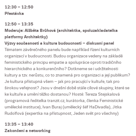
12:30 – 12:50
Přestávka
12:50 – 13:35
Moderuje: Alžběta Brůhová (architektka, spoluzakladatelka
platformy Architektky)
Výzvy současnosti a kultura budoucnosti – diskusní panel
Tématem závěrečného panelu bude například řízení kulturních
organizací v budoucnosti. Budou organizace vedeny na základě
feministického principu empatie a spolupráce oproti tradičního
hierarchického a konkurenčního? Dotkneme se i udržitelnosti
kultury a tzv. nerůstu, co to znamená pro organizaci a její publikum?
Je kultura přístupná všem – jak pro pracující v kultuře, tak pro
širokou veřejnost? Jsou v dnešní době stále cílové skupiny, které se
ke kultuře a umění těžko dostanou? Hosté: Tereza Stejskalová
(programová ředitelka tranzit.cz, kurátorka, členka Feministické
umělecké instituce), Ivan Buraj (umělecký šéf HaDivadla), Jitka
Rudolfová (expertka na přístupnost, Jeden svět pro všechny)
13:35 – 13:40
Zakončení a networking