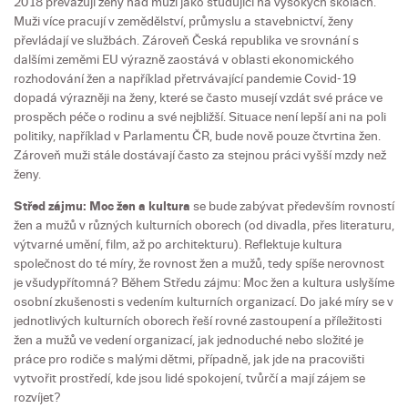
2018 převažují ženy nad muži jako studující na vysokých školách.
Muži více pracují v zemědělství, průmyslu a stavebnictví, ženy
převládají ve službách. Zároveň Česká republika ve srovnání s
dalšími zeměmi EU výrazně zaostává v oblasti ekonomického
rozhodování žen a například přetrvávající pandemie Covid-19
dopadá výrazněji na ženy, které se často musejí vzdát své práce ve
prospěch péče o rodinu a své nejbližší. Situace není lepší ani na poli
politiky, například v Parlamentu ČR, bude nově pouze čtvrtina žen.
Zároveň muži stále dostávají často za stejnou práci vyšší mzdy než
ženy.
Střed zájmu: Moc žen a kultura
se bude zabývat především rovností
žen a mužů v různých kulturních oborech (od divadla, přes literaturu,
výtvarné umění, film, až po architekturu). Reflektuje kultura
společnost do té míry, že rovnost žen a mužů, tedy spíše nerovnost
je všudypřítomná? Během Středu zájmu: Moc žen a kultura uslyšíme
osobní zkušenosti s vedením kulturních organizací. Do jaké míry se v
jednotlivých kulturních oborech řeší rovné zastoupení a příležitosti
žen a mužů ve vedení organizací, jak jednoduché nebo složité je
práce pro rodiče s malými dětmi, případně, jak jde na pracovišti
vytvořit prostředí, kde jsou lidé spokojení, tvůrčí a mají zájem se
rozvíjet?