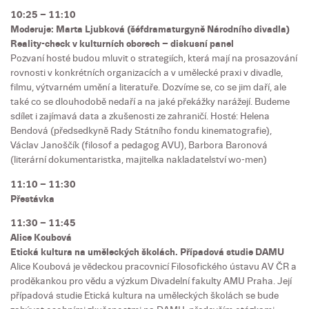
10:25 – 11:10
Moderuje: Marta Ljubková (šéfdramaturgyně Národního divadla)
Reality-check v kulturních oborech – diskusní panel
Pozvaní hosté budou mluvit o strategiích, která mají na prosazování
rovnosti v konkrétních organizacích a v umělecké praxi v divadle,
filmu, výtvarném umění a literatuře. Dozvíme se, co se jim daří, ale
také co se dlouhodobě nedaří a na jaké překážky narážejí. Budeme
sdílet i zajímavá data a zkušenosti ze zahraničí. Hosté: Helena
Bendová (předsedkyně Rady Státního fondu kinematografie),
Václav Janoščík (filosof a pedagog AVU), Barbora Baronová
(literární dokumentaristka, majitelka nakladatelství wo-men)
11:10 – 11:30
Přestávka
11:30 – 11:45
Alice Koubová
Etická kultura na uměleckých školách. Případová studie DAMU
Alice Koubová je vědeckou pracovnicí Filosofického ústavu AV ČR a
proděkankou pro vědu a výzkum Divadelní fakulty AMU Praha. Její
případová studie Etická kultura na uměleckých školách se bude