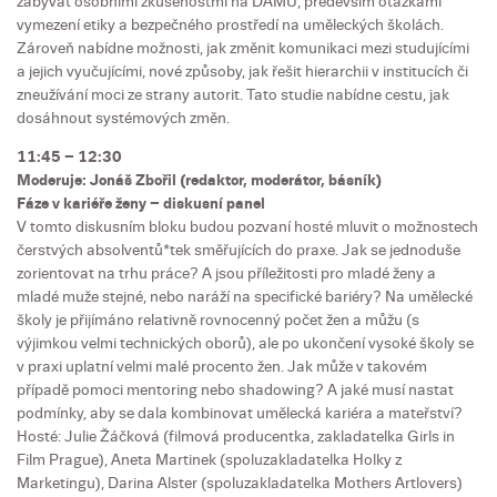
zabývat osobními zkušenostmi na DAMU, především otázkami
vymezení etiky a bezpečného prostředí na uměleckých školách.
Zároveň nabídne možnosti, jak změnit komunikaci mezi studujícími
a jejich vyučujícími, nové způsoby, jak řešit hierarchii v institucích či
zneužívání moci ze strany autorit. Tato studie nabídne cestu, jak
dosáhnout systémových změn.
11:45 – 12:30
Moderuje: Jonáš Zbořil (redaktor, moderátor, básník)
Fáze v kariéře ženy – diskusní panel
V tomto diskusním bloku budou pozvaní hosté mluvit o možnostech
čerstvých absolventů*tek směřujících do praxe. Jak se jednoduše
zorientovat na trhu práce? A jsou příležitosti pro mladé ženy a
mladé muže stejné, nebo naráží na specifické bariéry? Na umělecké
školy je přijímáno relativně rovnocenný počet žen a můžu (s
výjimkou velmi technických oborů), ale po ukončení vysoké školy se
v praxi uplatní velmi malé procento žen. Jak může v takovém
případě pomoci mentoring nebo shadowing? A jaké musí nastat
podmínky, aby se dala kombinovat umělecká kariéra a mateřství?
Hosté: Julie Žáčková (filmová producentka, zakladatelka Girls in
Film Prague), Aneta Martinek (spoluzakladatelka Holky z
Marketingu), Darina Alster (spoluzakladatelka Mothers Artlovers)